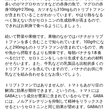
多いのがマグロやカツオなどの赤身の魚で、マグロの赤
身100g中270mg、カツオなら310mgものトリプトファン
が含まれていることがわかっています。やはり熱をなる
べく加えない方がセロトニンの生成効率が高まるので、
できればお刺身で食べるようにしましょう。
続いて野菜や果物です。果物のなかではバナナがトリプ
トファンを多く含むことで知られています。100g中にな
んと290mgものトリプトファンが含まれているので、肉
や魚から摂取するよりも簡単です。毎朝バナナを1本食
べるだけで、セロトニンをしっかり生成するための材料
がそろいます。また、牛乳などの乳製品も比較的多くの
トリプトファンを含んでいますので、バナナのお供に牛
乳などを組み合わせるとなお良いでしょう。
トリプトファンではありませんが、トマトもあがり症の
解消に効果が期待できます。というのも、トマトには
GABAという成分が豊富に含まれているからです。GABA
には、ノルアドレナリンを抑制して精神をリラックスさ
せるというセロトニンと同じ効果が望めます。GABAの1