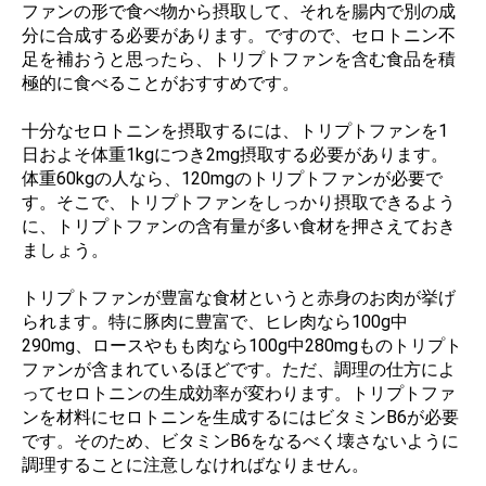
ファンの形で食べ物から摂取して、それを腸内で別の成
分に合成する必要があります。ですので、セロトニン不
足を補おうと思ったら、トリプトファンを含む食品を積
極的に食べることがおすすめです。
十分なセロトニンを摂取するには、トリプトファンを1
日およそ体重1kgにつき2mg摂取する必要があります。
体重60kgの人なら、120mgのトリプトファンが必要で
す。そこで、トリプトファンをしっかり摂取できるよう
に、トリプトファンの含有量が多い食材を押さえておき
ましょう。
トリプトファンが豊富な食材というと赤身のお肉が挙げ
られます。特に豚肉に豊富で、ヒレ肉なら100g中
290mg、ロースやもも肉なら100g中280mgものトリプト
ファンが含まれているほどです。ただ、調理の仕方によ
ってセロトニンの生成効率が変わります。トリプトファ
ンを材料にセロトニンを生成するにはビタミンB6が必要
です。そのため、ビタミンB6をなるべく壊さないように
調理することに注意しなければなりません。