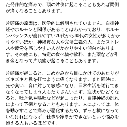
た発作的な痛みで、頭の片側に起こることもあれば両側
が痛くなることもあります。
片頭痛の原因は、医学的に解明されていません。自律神
経やホルモンと関係があることはわかっており、ホルモ
ンバランスが崩れやすい20代から40代の女性が多くかか
りやすいほか、神経質な人や完璧主義の人、またストレ
スや疲労を感じやすい人がかかりやすい傾向がありま
す。その他にも、特定の食べ物や飲料、また薬などが引
き金となって片頭痛が起こることもあります。
片頭痛が起こると、こめかみから目にかけてのあたりが
ズキズキと脈を打つように痛くなります。また同時に、
光や臭い、音に対して敏感になり、日常生活を遂行でき
なくなってしまう人もたくさんいます。症状がひどくな
ると、吐き気や嘔吐などが起こったり、自律神経の乱れ
によって下痢となることもあります。人によっては、体
を動かすことで痛みが悪化するため、ずっと横になって
いなければならず、仕事や家事ができないという悩みを
抱える人もいるほどです。