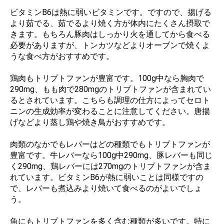
ビタミンB6は熱に弱いビタミンです。ですので、揚げる
より茹でる、茹でるより焼く方が体内にたくさん摂取で
きます。もちろん豚肉はしっかり火を通してから食べる
必要がありますが、トンカツなどよりオーブンで焼くよ
うな食べ方がおすすめです。
鶏肉もトリプトファンが豊富です。100g中なら胸肉で
290mg、もも肉で280mgのトリプトファンが含まれてい
るとされています。こちらも調理の仕方によってセロト
ニンの生成効率が変わることに注意してください。唐揚
げなどより蒸し鶏や焼き鳥がおすすめです。
肉類のなかでもレバーはどの種類でもトリプトファンが
豊富です。牛レバーなら100g中290mg、豚レバーも同じ
く290mg、鶏レバーには270mgのトリプトファンが含ま
れています。ビタミンB6が熱に弱いことは同様ですの
で、レバーも煮込みより焼いて食べるのがよいでしょ
う。
魚にもトリプトファンを多く含む種類が多いです。特に