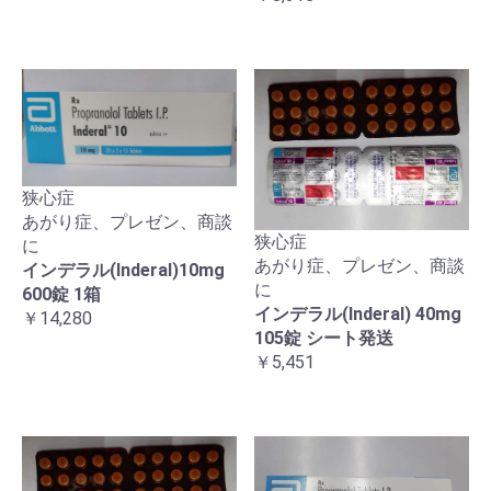
狭心症
あがり症、プレゼン、商談
狭心症
に
あがり症、プレゼン、商談
インデラル(Inderal)10mg
に
600錠 1箱
インデラル(Inderal) 40mg
￥14,280
105錠 シート発送
￥5,451