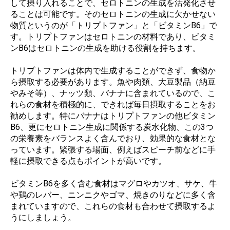
して摂り入れることで、セロトニンの生成を活発化させ
ることは可能です。そのセロトニンの生成に欠かせない
物質というのが「トリプトファン」と「ビタミンB6」で
す。トリプトファンはセロトニンの材料であり、ビタミ
ンB6はセロトニンの生成を助ける役割を持ちます。
トリプトファンは体内で生成することができず、食物か
ら摂取する必要があります。魚や肉類、大豆製品（納豆
やみそ等）、ナッツ類、バナナに含まれているので、こ
れらの食材を積極的に、できれば毎日摂取することをお
勧めします。特にバナナはトリプトファンの他ビタミン
B6、更にセロトニン生成に関係する炭水化物、この3つ
の栄養素をバランスよく含んでおり、効果的な食材とな
っています。緊張する場面、例えばスピーチ前などに手
軽に摂取できる点もポイントが高いです。
ビタミンB6を多く含む食材はマグロやカツオ、サケ、牛
や鶏のレバー、ニンニクやゴマ、焼きのりなどに多く含
まれていますので、これらの食材も合わせて摂取するよ
うにしましょう。