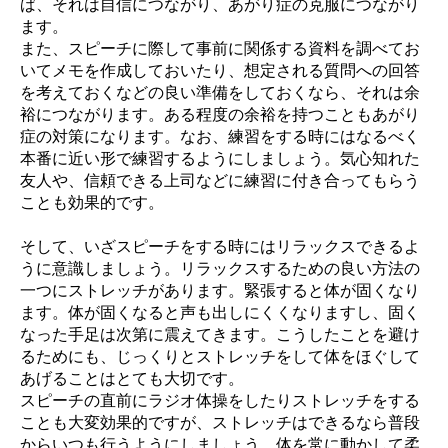
ば、それは自信につながり、あがり症の克服につながり
ます。
また、スピーチに際して事前に関係する資料を調べてお
いてメモを作成しておいたり、想定される質問への回答
を考えておくなどの良い準備をしておくなら、それは余
裕につながります。ある程度の余裕を持つこともあがり
症の対策になります。なお、練習をする時にはなるべく
本番に近い形で練習するようにしましょう。気心知れた
友人や、信頼できる上司などに練習に付き合ってもらう
ことも効果的です。
そして、いざスピーチをする時にはリラックスできるよ
うに意識しましょう。リラックスするための良い方法の
一つにストレッチがあります。緊張すると体が固くなり
ます。体が固くなると声も出しにくくなりますし、固く
なった手足は次第に震えてきます。こうしたことを避け
るためにも、じっくりとストレッチをして体をほぐして
あげることはとても大切です。
スピーチの直前にラジオ体操をしたりストレッチをする
ことも大変効果的ですが、ストレッチはできるなら普段
からいつも行うようにしましょう。体を常に動かして柔