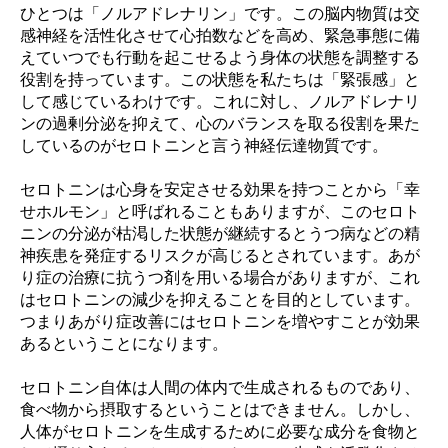
ひとつは「ノルアドレナリン」です。この脳内物質は交
感神経を活性化させて心拍数などを高め、緊急事態に備
えていつでも行動を起こせるよう身体の状態を調整する
役割を持っています。この状態を私たちは「緊張感」と
して感じているわけです。これに対し、ノルアドレナリ
ンの過剰分泌を抑えて、心のバランスを取る役割を果た
しているのがセロトニンと言う神経伝達物質です。
セロトニンは心身を安定させる効果を持つことから「幸
せホルモン」と呼ばれることもありますが、このセロト
ニンの分泌が枯渇した状態が継続するとうつ病などの精
神疾患を発症するリスクが高じるとされています。あが
り症の治療に抗うつ剤を用いる場合がありますが、これ
はセロトニンの減少を抑えることを目的としています。
つまりあがり症改善にはセロトニンを増やすことが効果
あるということになります。
セロトニン自体は人間の体内で生成されるものであり、
食べ物から摂取するということはできません。しかし、
人体がセロトニンを生成するために必要な成分を食物と