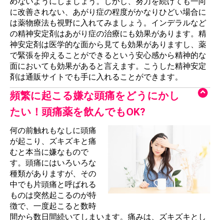
めないようにしましょう。しかし、努力を続けても一向
に改善されない、あがり症の程度がかなりひどい場合に
は薬物療法も視野に入れてみましょう。インデラルなど
の精神安定剤はあがり症の治療にも効果があります。精
神安定剤は医学的な面から見ても効果がありますし、薬
で緊張を抑えることができるという安心感から精神的な
面においても効果があると言えます。こうした精神安定
剤は通販サイトでも手に入れることができます。
頻繁に起こる嫌な頭痛をどうにかし
たい！頭痛薬を飲んでもOK?
何の前触れもなしに頭痛
が起こり、ズキズキと痛
むと本当に嫌なもので
す。頭痛にはいろいろな
種類がありますが、その
中でも片頭痛と呼ばれる
ものは突然起こるのが特
徴で、一度起こると数時
間から数日間続いてしまいます。痛みは、ズキズキとし