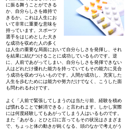
に振る舞うことができる
か、自分らしさを維持で
きるか。これは人生にお
いて非常に重要な意味を
持っています。スポーツ
選手をはじめとした大き
な成功を収めた人の多く
は人生の重要な局面において自分らしさを発揮し、それ
を結果に結びつけることに成功しているものです。逆
に、人前であがってしまい、自分らしさを発揮できない
人はどれだけ優れた能力を持っていてもその能力に見合
う成功を収めづらいものです。人間が成功し、充実した
人生を歩むためには能力や努力だけでなく、こうした面
も問われるわけです。
よく「人前で緊張してしまうのは当たり前、経験を積め
ば慣れることで解消できる」と言われます。しかし実際
には何度経験してもあがってしまう人はいるものです。
また「あがる」とひと口に言ってもその状況はさまざま
で、ちょっと体の動きが鈍くなる、頭のなかで考えがう