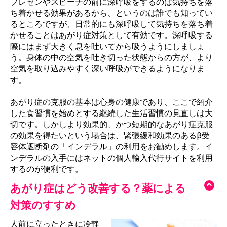
プレゼンやスピーチの前に深呼吸をするのは気持ちを落
ち着かせる効果があるから、というのは誰でも知ってい
るところですが、日常的にも深呼吸して気持ちを落ち着
かせることはあがり症対策として有効です。深呼吸する
際にはまず大きく息を吐いてから吸うようにしましょ
う。身体の中の空気を吐き切った状態からの方が、より
空気を取り込みやすく深い呼吸ができるようになりま
す。
あがり症の克服の基本は心身の健康であり、ここで紹介
した食習慣を始めとする継続した生活習慣の見直しは大
切です。しかしより効果的、かつ短期的なあがり症克服
の効果を得たいという場合は、緊張緩和効果のあるβ受
容体遮断剤の「インデラル」の利用をお勧めします。イ
ンデラルの入手にはネットの個人輸入代行サイトを利用
するのが便利です。
あがり症はどう改善する？薬による
対策のすすめ
人前に立ったときに冷静