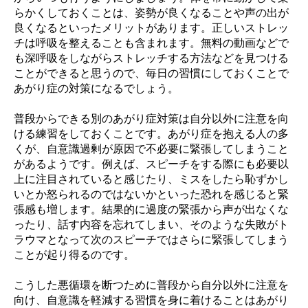
らかくしておくことは、姿勢が良くなることや声の出が
良くなるといったメリットがあります。正しいストレッ
チは呼吸を整えることも含まれます。無料の動画などで
も深呼吸をしながらストレッチする方法などを見つける
ことができると思うので、毎日の習慣にしておくことで
あがり症の対策になるでしょう。
普段からできる別のあがり症対策は自分以外に注意を向
ける練習をしておくことです。あがり症を抱える人の多
くが、自意識過剰が原因で不必要に緊張してしまうこと
があるようです。例えば、スピーチをする際にも必要以
上に注目されていると感じたり、ミスをしたら恥ずかし
いとか怒られるのではないかといった恐れを感じると緊
張感も増します。結果的に過度の緊張から声が出なくな
ったり、話す内容を忘れてしまい、そのような失敗がト
ラウマとなって次のスピーチではさらに緊張してしまう
ことが起り得るのです。
こうした悪循環を断つために普段から自分以外に注意を
向け、自意識を軽減する習慣を身に着けることはあがり