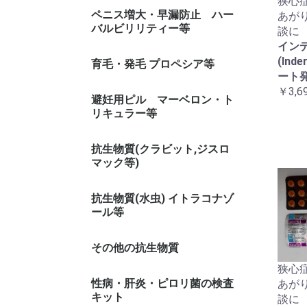
狭心
カマグラ 系(シルデナフィル)
シアリス 系(タダラフィル)
レビトラ 系(バルデナフィル)
その他
ペニス増大・早漏防止 ハー
あが
バルビリリティー等
談に
イン
(Inde
早漏防止スプレー
育毛・発毛 プロペシア等
ート
￥3,6
避妊用ピル マーベロン・ト
リキュラー等
トリキュラー
マーベロン
抗生物質(クラビット,ジスロ
マック等)
抗生物質(水虫) イトラコナゾ
ール等
その他の抗生物質
狭心
性病・肝炎・ピロリ菌の検査
あが
キット
談に