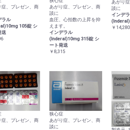
症
狭心症
あがり症
り症、プレゼン、商
あがり症、プレゼン、商
談に
談に
インデラ
デラル
血圧、心拍数の上昇を抑
(Indera
ral)10mg 105錠 シ
えます。
￥14,280
発送
インデラル
96
(Inderal)10mg 315錠 シ
ート発送
￥8,315
症
狭心症
り症、プレゼン、商
あがり症、プレゼン、商
談に
製造元 : Sa