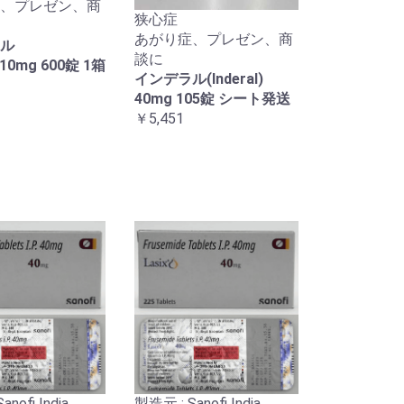
、プレゼン、商
狭心症
あがり症、プレゼン、商
ル
談に
l)10mg 600錠 1箱
インデラル(Inderal)
40mg 105錠 シート発送
￥5,451
nofi India
製造元 : Sanofi India