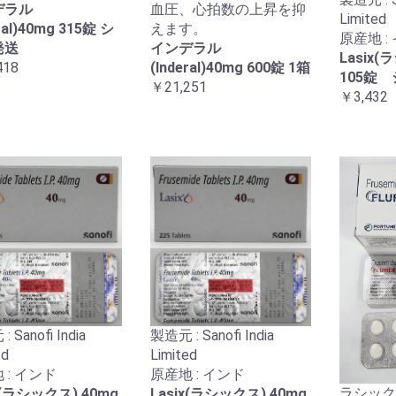
デラル
血圧、心拍数の上昇を抑
Limited
ral)40mg 315錠 シ
えます。
原産地 :
発送
インデラル
Lasix(
418
(Inderal)40mg 600錠 1箱
105錠
￥21,251
￥3,432
 Sanofi India
製造元 : Sanofi India
ed
Limited
 : インド
原産地 : インド
ラシック
x(ラシックス) 40mg
Lasix(ラシックス) 40mg