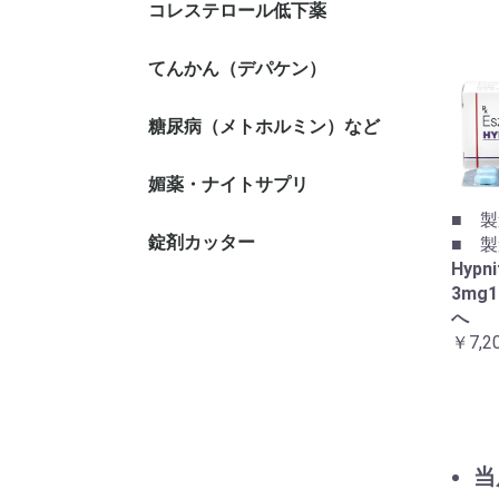
コレステロール低下薬
てんかん（デパケン）
糖尿病（メトホルミン）など
媚薬・ナイトサプリ
■ 製
錠剤カッター
■ 製造
Hyp
3mg
へ
￥7,2
当