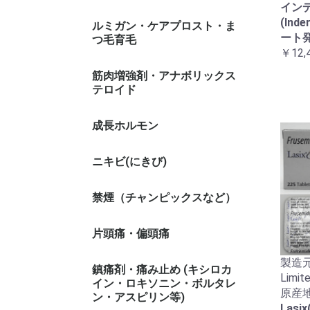
イン
(Inde
ルミガン・ケアプロスト・ま
ート
つ毛育毛
￥12,
筋肉増強剤・アナボリックス
テロイド
成長ホルモン
ニキビ(にきび)
禁煙（チャンピックスなど）
片頭痛・偏頭痛
製造元 :
鎮痛剤・痛み止め (キシロカ
Limit
イン・ロキソニン・ボルタレ
原産地
ン・アスピリン等)
Lasi