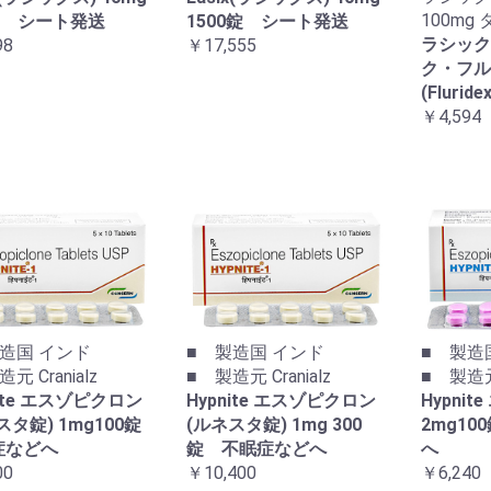
100mg
錠 シート発送
1500錠 シート発送
ラシック
98
￥17,555
ク・フル
(Flurid
￥4,594
造国 インド
■ 製造国 インド
■ 製造
元 Cranialz
■ 製造元 Cranialz
■ 製造元 
nite エスゾピクロン
Hypnite エスゾピクロン
Hypni
スタ錠) 1mg100錠
(ルネスタ錠) 1mg 300
2mg1
症などへ
錠 不眠症などへ
へ
00
￥10,400
￥6,240