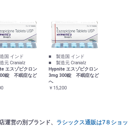
造国 インド
■ 製造国 インド
元 Cranialz
■ 製造元 Cranialz
nite エスゾピクロン
Hypnite エスゾピクロン
100錠 不眠症など
3mg 300錠 不眠症など
へ
00
￥15,200
店運営の別ブランド、
ラシックス通販は7８ショ