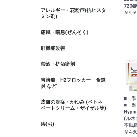
720
アレルギー・花粉症(抗ヒスタ
￥9,6
ミン剤)
痛風・喘息(ぜんそく)
肝機能改善
禁酒・抗酒癖剤
胃潰瘍 H2ブロッカー 食道
炎 など
■ 製
皮膚の炎症・かゆみ (ベトネ
■ 製造
ベートクリーム・ザイザル等)
Hyp
(ルネ
痔(ぢ)
不眠
￥4,8