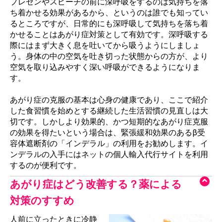
プレゼンやスピーチの前に深呼吸をするのは気持ちを落
ち着かせる効果があるから、というのは誰でも知ってい
るところですが、日常的にも深呼吸して気持ちを落ち着
かせることはあがり症対策として有効です。深呼吸する
際にはまず大きく息を吐いてから吸うようにしましょ
う。身体の中の空気を吐き切った状態からの方が、より
空気を取り込みやすく深い呼吸ができるようになりま
す。
あがり症の克服の基本は心身の健康であり、ここで紹介
した食習慣を始めとする継続した生活習慣の見直しは大
切です。しかしより効果的、かつ短期的なあがり症克服
の効果を得たいという場合は、緊張緩和効果のあるβ受
容体遮断剤の「インデラル」の利用をお勧めします。イ
ンデラルの入手にはネットの個人輸入代行サイトを利用
するのが便利です。
あがり症はどう改善する？薬による
対策のすすめ
人前に立ったときに冷静