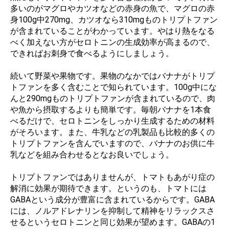
多いのがマグロやカツオなどの赤身の魚で、マグロの赤
身100g中270mg、カツオなら310mgものトリプトファン
が含まれていることがわかっています。やはり熱をなる
べく加えない方がセロトニンの生成効率が高まるので、
できればお刺身で食べるようにしましょう。
続いて野菜や果物です。果物のなかではバナナがトリプ
トファンを多く含むことで知られています。100g中にな
んと290mgものトリプトファンが含まれているので、肉
や魚から摂取するよりも簡単です。毎朝バナナを1本食
べるだけで、セロトニンをしっかり生成するための材料
がそろいます。また、牛乳などの乳製品も比較的多くの
トリプトファンを含んでいますので、バナナのお供に牛
乳などを組み合わせるとなお良いでしょう。
トリプトファンではありませんが、トマトもあがり症の
解消に効果が期待できます。というのも、トマトには
GABAという成分が豊富に含まれているからです。GABA
には、ノルアドレナリンを抑制して精神をリラックスさ
せるというセロトニンと同じ効果が望めます。GABAの1