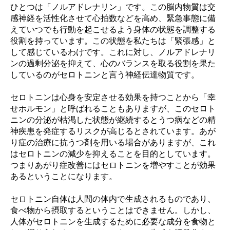
ひとつは「ノルアドレナリン」です。この脳内物質は交
感神経を活性化させて心拍数などを高め、緊急事態に備
えていつでも行動を起こせるよう身体の状態を調整する
役割を持っています。この状態を私たちは「緊張感」と
して感じているわけです。これに対し、ノルアドレナリ
ンの過剰分泌を抑えて、心のバランスを取る役割を果た
しているのがセロトニンと言う神経伝達物質です。
セロトニンは心身を安定させる効果を持つことから「幸
せホルモン」と呼ばれることもありますが、このセロト
ニンの分泌が枯渇した状態が継続するとうつ病などの精
神疾患を発症するリスクが高じるとされています。あが
り症の治療に抗うつ剤を用いる場合がありますが、これ
はセロトニンの減少を抑えることを目的としています。
つまりあがり症改善にはセロトニンを増やすことが効果
あるということになります。
セロトニン自体は人間の体内で生成されるものであり、
食べ物から摂取するということはできません。しかし、
人体がセロトニンを生成するために必要な成分を食物と