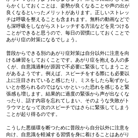
らかくしておくことは、姿勢が良くなることや声の出が
良くなるといったメリットがあります。正しいストレッ
チは呼吸を整えることも含まれます。無料の動画などで
も深呼吸をしながらストレッチする方法などを見つける
ことができると思うので、毎日の習慣にしておくことで
あがり症の対策になるでしょう。
普段からできる別のあがり症対策は自分以外に注意を向
ける練習をしておくことです。あがり症を抱える人の多
くが、自意識過剰が原因で不必要に緊張してしまうこと
があるようです。例えば、スピーチをする際にも必要以
上に注目されていると感じたり、ミスをしたら恥ずかし
いとか怒られるのではないかといった恐れを感じると緊
張感も増します。結果的に過度の緊張から声が出なくな
ったり、話す内容を忘れてしまい、そのような失敗がト
ラウマとなって次のスピーチではさらに緊張してしまう
ことが起り得るのです。
こうした悪循環を断つために普段から自分以外に注意を
向け、自意識を軽減する習慣を身に着けることはあがり