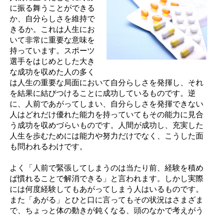
に振る舞うことができる
か、自分らしさを維持で
きるか。これは人生にお
いて非常に重要な意味を
持っています。スポーツ
選手をはじめとした大き
な成功を収めた人の多く
は人生の重要な局面において自分らしさを発揮し、それ
を結果に結びつけることに成功しているものです。逆
に、人前であがってしまい、自分らしさを発揮できない
人はどれだけ優れた能力を持っていてもその能力に見合
う成功を収めづらいものです。人間が成功し、充実した
人生を歩むためには能力や努力だけでなく、こうした面
も問われるわけです。
よく「人前で緊張してしまうのは当たり前、経験を積め
ば慣れることで解消できる」と言われます。しかし実際
には何度経験してもあがってしまう人はいるものです。
また「あがる」とひと口に言ってもその状況はさまざま
で、ちょっと体の動きが鈍くなる、頭のなかで考えがう