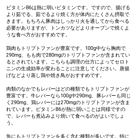
ビタミンB6は熱に弱いビタミンです。ですので、揚げる
より茹でる、茹でるより焼く方が体内にたくさん摂取で
きます。もちろん豚肉はしっかり火を通してから食べる
必要がありますが、トンカツなどよりオーブンで焼くよ
うな食べ方がおすすめです。
鶏肉もトリプトファンが豊富です。100g中なら胸肉で
290mg、もも肉で280mgのトリプトファンが含まれてい
るとされています。こちらも調理の仕方によってセロト
ニンの生成効率が変わることに注意してください。唐揚
げなどより蒸し鶏や焼き鳥がおすすめです。
肉類のなかでもレバーはどの種類でもトリプトファンが
豊富です。牛レバーなら100g中290mg、豚レバーも同じ
く290mg、鶏レバーには270mgのトリプトファンが含ま
れています。ビタミンB6が熱に弱いことは同様ですの
で、レバーも煮込みより焼いて食べるのがよいでしょ
う。
魚にもトリプトファンを多く含む種類が多いです。特に