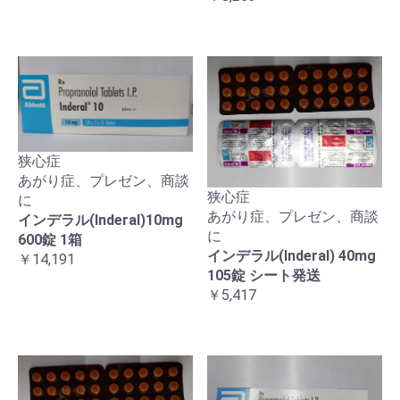
狭心症
あがり症、プレゼン、商談
狭心症
に
あがり症、プレゼン、商談
インデラル(Inderal)10mg
に
600錠 1箱
インデラル(Inderal) 40mg
￥14,191
105錠 シート発送
￥5,417