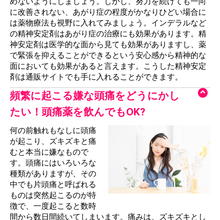
めないようにしましょう。しかし、努力を続けても一向
に改善されない、あがり症の程度がかなりひどい場合に
は薬物療法も視野に入れてみましょう。インデラルなど
の精神安定剤はあがり症の治療にも効果があります。精
神安定剤は医学的な面から見ても効果がありますし、薬
で緊張を抑えることができるという安心感から精神的な
面においても効果があると言えます。こうした精神安定
剤は通販サイトでも手に入れることができます。
頻繁に起こる嫌な頭痛をどうにかし
たい！頭痛薬を飲んでもOK?
何の前触れもなしに頭痛
が起こり、ズキズキと痛
むと本当に嫌なもので
す。頭痛にはいろいろな
種類がありますが、その
中でも片頭痛と呼ばれる
ものは突然起こるのが特
徴で、一度起こると数時
間から数日間続いてしまいます。痛みは、ズキズキとし