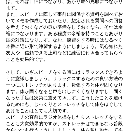
ば、それは自信につながり、あがり症の克服につながり
ます。
また、スピーチに際して事前に関係する資料を調べてお
いてメモを作成しておいたり、想定される質問への回答
を考えておくなどの良い準備をしておくなら、それは余
裕につながります。ある程度の余裕を持つこともあがり
症の対策になります。なお、練習をする時にはなるべく
本番に近い形で練習するようにしましょう。気心知れた
友人や、信頼できる上司などに練習に付き合ってもらう
ことも効果的です。
そして、いざスピーチをする時にはリラックスできるよ
うに意識しましょう。リラックスするための良い方法の
一つにストレッチがあります。緊張すると体が固くなり
ます。体が固くなると声も出しにくくなりますし、固く
なった手足は次第に震えてきます。こうしたことを避け
るためにも、じっくりとストレッチをして体をほぐして
あげることはとても大切です。
スピーチの直前にラジオ体操をしたりストレッチをする
ことも大変効果的ですが、ストレッチはできるなら普段
からいつも行うようにしましょう。体を常に動かして柔