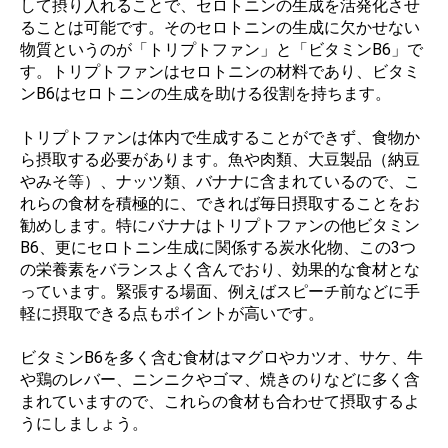
して摂り入れることで、セロトニンの生成を活発化させ
ることは可能です。そのセロトニンの生成に欠かせない
物質というのが「トリプトファン」と「ビタミンB6」で
す。トリプトファンはセロトニンの材料であり、ビタミ
ンB6はセロトニンの生成を助ける役割を持ちます。
トリプトファンは体内で生成することができず、食物か
ら摂取する必要があります。魚や肉類、大豆製品（納豆
やみそ等）、ナッツ類、バナナに含まれているので、こ
れらの食材を積極的に、できれば毎日摂取することをお
勧めします。特にバナナはトリプトファンの他ビタミン
B6、更にセロトニン生成に関係する炭水化物、この3つ
の栄養素をバランスよく含んでおり、効果的な食材とな
っています。緊張する場面、例えばスピーチ前などに手
軽に摂取できる点もポイントが高いです。
ビタミンB6を多く含む食材はマグロやカツオ、サケ、牛
や鶏のレバー、ニンニクやゴマ、焼きのりなどに多く含
まれていますので、これらの食材も合わせて摂取するよ
うにしましょう。