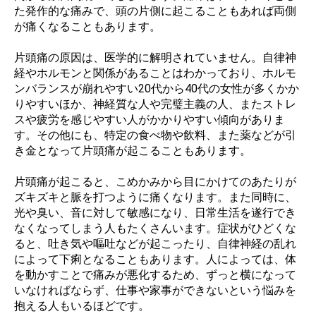
た発作的な痛みで、頭の片側に起こることもあれば両側
が痛くなることもあります。
片頭痛の原因は、医学的に解明されていません。自律神
経やホルモンと関係があることはわかっており、ホルモ
ンバランスが崩れやすい20代から40代の女性が多くかか
りやすいほか、神経質な人や完璧主義の人、またストレ
スや疲労を感じやすい人がかかりやすい傾向がありま
す。その他にも、特定の食べ物や飲料、また薬などが引
き金となって片頭痛が起こることもあります。
片頭痛が起こると、こめかみから目にかけてのあたりが
ズキズキと脈を打つように痛くなります。また同時に、
光や臭い、音に対して敏感になり、日常生活を遂行でき
なくなってしまう人もたくさんいます。症状がひどくな
ると、吐き気や嘔吐などが起こったり、自律神経の乱れ
によって下痢となることもあります。人によっては、体
を動かすことで痛みが悪化するため、ずっと横になって
いなければならず、仕事や家事ができないという悩みを
抱える人もいるほどです。