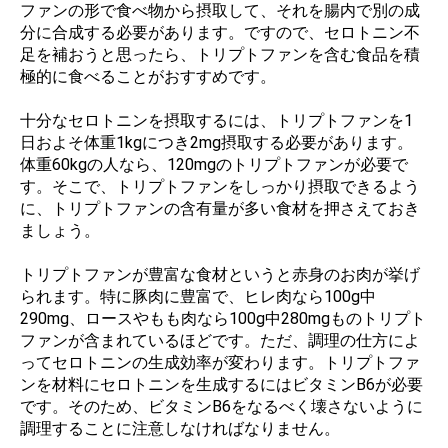
ファンの形で食べ物から摂取して、それを腸内で別の成
分に合成する必要があります。ですので、セロトニン不
足を補おうと思ったら、トリプトファンを含む食品を積
極的に食べることがおすすめです。
十分なセロトニンを摂取するには、トリプトファンを1
日およそ体重1kgにつき2mg摂取する必要があります。
体重60kgの人なら、120mgのトリプトファンが必要で
す。そこで、トリプトファンをしっかり摂取できるよう
に、トリプトファンの含有量が多い食材を押さえておき
ましょう。
トリプトファンが豊富な食材というと赤身のお肉が挙げ
られます。特に豚肉に豊富で、ヒレ肉なら100g中
290mg、ロースやもも肉なら100g中280mgものトリプト
ファンが含まれているほどです。ただ、調理の仕方によ
ってセロトニンの生成効率が変わります。トリプトファ
ンを材料にセロトニンを生成するにはビタミンB6が必要
です。そのため、ビタミンB6をなるべく壊さないように
調理することに注意しなければなりません。