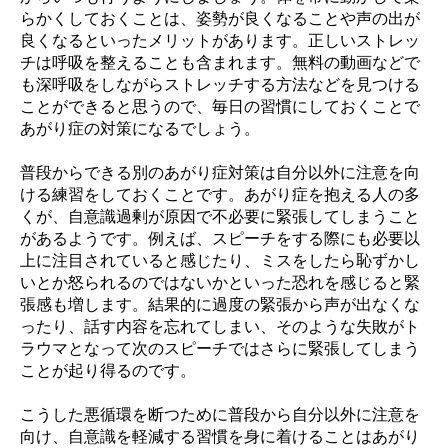
らかくしておくことは、姿勢が良くなることや声の出が
良くなるといったメリットがあります。正しいストレッ
チは呼吸を整えることも含まれます。無料の動画などで
も深呼吸をしながらストレッチする方法などを見つける
ことができると思うので、毎日の習慣にしておくことで
あがり症の対策になるでしょう。
普段からできる別のあがり症対策は自分以外に注意を向
ける練習をしておくことです。あがり症を抱える人の多
くが、自意識過剰が原因で不必要に緊張してしまうこと
があるようです。例えば、スピーチをする際にも必要以
上に注目されていると感じたり、ミスをしたら恥ずかし
いとか怒られるのではないかといった恐れを感じると緊
張感も増します。結果的に過度の緊張から声が出なくな
ったり、話す内容を忘れてしまい、そのような失敗がト
ラウマとなって次のスピーチではさらに緊張してしまう
ことが起り得るのです。
こうした悪循環を断つために普段から自分以外に注意を
向け、自意識を軽減する習慣を身に着けることはあがり