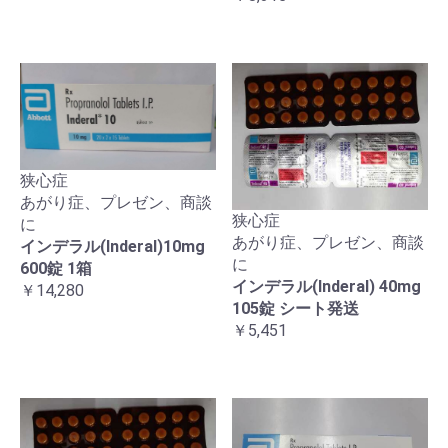
狭心症
あがり症、プレゼン、商談
狭心症
に
あがり症、プレゼン、商談
インデラル(Inderal)10mg
に
600錠 1箱
インデラル(Inderal) 40mg
￥14,280
105錠 シート発送
￥5,451