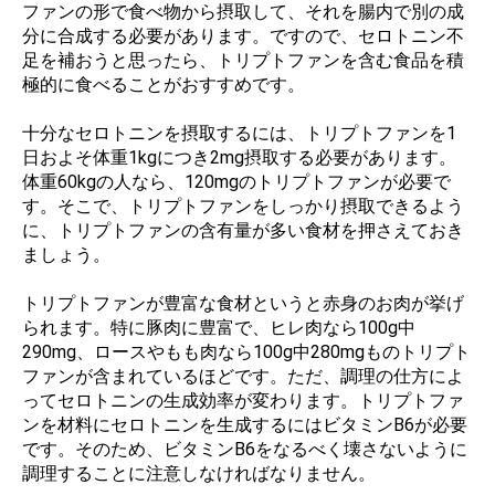
ファンの形で食べ物から摂取して、それを腸内で別の成
分に合成する必要があります。ですので、セロトニン不
足を補おうと思ったら、トリプトファンを含む食品を積
極的に食べることがおすすめです。
十分なセロトニンを摂取するには、トリプトファンを1
日およそ体重1kgにつき2mg摂取する必要があります。
体重60kgの人なら、120mgのトリプトファンが必要で
す。そこで、トリプトファンをしっかり摂取できるよう
に、トリプトファンの含有量が多い食材を押さえておき
ましょう。
トリプトファンが豊富な食材というと赤身のお肉が挙げ
られます。特に豚肉に豊富で、ヒレ肉なら100g中
290mg、ロースやもも肉なら100g中280mgものトリプト
ファンが含まれているほどです。ただ、調理の仕方によ
ってセロトニンの生成効率が変わります。トリプトファ
ンを材料にセロトニンを生成するにはビタミンB6が必要
です。そのため、ビタミンB6をなるべく壊さないように
調理することに注意しなければなりません。