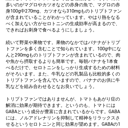
多いのがマグロやカツオなどの赤身の魚で、マグロの赤
身100g中270mg、カツオなら310mgものトリプトファン
が含まれていることがわかっています。やはり熱をなる
べく加えない方がセロトニンの生成効率が高まるので、
できればお刺身で食べるようにしましょう。
続いて野菜や果物です。果物のなかではバナナがトリプ
トファンを多く含むことで知られています。100g中にな
んと290mgものトリプトファンが含まれているので、肉
や魚から摂取するよりも簡単です。毎朝バナナを1本食
べるだけで、セロトニンをしっかり生成するための材料
がそろいます。また、牛乳などの乳製品も比較的多くの
トリプトファンを含んでいますので、バナナのお供に牛
乳などを組み合わせるとなお良いでしょう。
トリプトファンではありませんが、トマトもあがり症の
解消に効果が期待できます。というのも、トマトには
GABAという成分が豊富に含まれているからです。GABA
には、ノルアドレナリンを抑制して精神をリラックスさ
せるというセロトニンと同じ効果が望めます。GABAの1