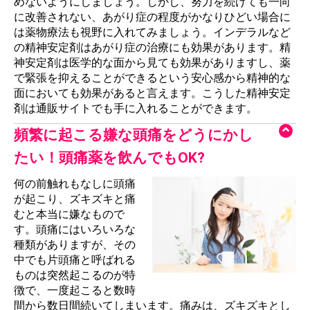
めないようにしましょう。しかし、努力を続けても一向
に改善されない、あがり症の程度がかなりひどい場合に
は薬物療法も視野に入れてみましょう。インデラルなど
の精神安定剤はあがり症の治療にも効果があります。精
神安定剤は医学的な面から見ても効果がありますし、薬
で緊張を抑えることができるという安心感から精神的な
面においても効果があると言えます。こうした精神安定
剤は通販サイトでも手に入れることができます。
頻繁に起こる嫌な頭痛をどうにかし
たい！頭痛薬を飲んでもOK?
何の前触れもなしに頭痛
が起こり、ズキズキと痛
むと本当に嫌なもので
す。頭痛にはいろいろな
種類がありますが、その
中でも片頭痛と呼ばれる
ものは突然起こるのが特
徴で、一度起こると数時
間から数日間続いてしまいます。痛みは、ズキズキとし