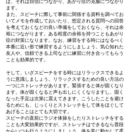
ば、それは自信につながり、あがり症の克服につながり
ます。
また、スピーチに際して事前に関係する資料を調べてお
いてメモを作成しておいたり、想定される質問への回答
を考えておくなどの良い準備をしておくなら、それは余
裕につながります。ある程度の余裕を持つこともあがり
症の対策になります。なお、練習をする時にはなるべく
本番に近い形で練習するようにしましょう。気心知れた
友人や、信頼できる上司などに練習に付き合ってもらう
ことも効果的です。
そして、いざスピーチをする時にはリラックスできるよ
うに意識しましょう。リラックスするための良い方法の
一つにストレッチがあります。緊張すると体が固くなり
ます。体が固くなると声も出しにくくなりますし、固く
なった手足は次第に震えてきます。こうしたことを避け
るためにも、じっくりとストレッチをして体をほぐして
あげることはとても大切です。
スピーチの直前にラジオ体操をしたりストレッチをする
ことも大変効果的ですが、ストレッチはできるなら普段
からいつも行うようにしましょう。体を常に動かして柔