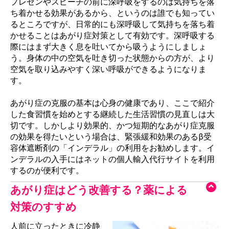
プレゼンやスピーチの前に深呼吸をするのは気持ちを落
ち着かせる効果があるから、というのは誰でも知ってい
るところですが、日常的にも深呼吸して気持ちを落ち着
かせることはあがり症対策として有効です。深呼吸する
際にはまず大きく息を吐いてから吸うようにしましょ
う。身体の中の空気を吐き切った状態からの方が、より
空気を取り込みやすく深い呼吸ができるようになりま
す。
あがり症の克服の基本は心身の健康であり、ここで紹介
した食習慣を始めとする継続した生活習慣の見直しは大
切です。しかしより効果的、かつ短期的なあがり症克服
の効果を得たいという場合は、緊張緩和効果のあるβ受
容体遮断剤の「インデラル」の利用をお勧めします。イ
ンデラルの入手にはネットの個人輸入代行サイトを利用
するのが便利です。
あがり症はどう改善する？薬による
対策のすすめ
人前に立ったときに冷静