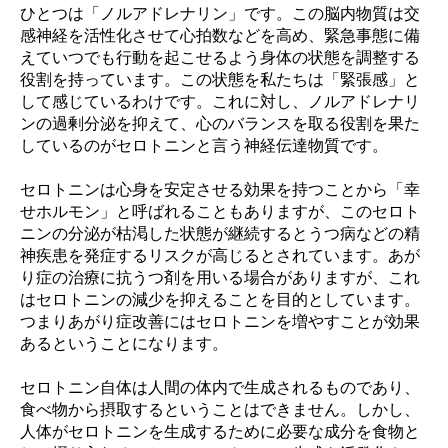
ひとつは「ノルアドレナリン」です。この脳内物質は交
感神経を活性化させて心拍数などを高め、緊急事態に備
えていつでも行動を起こせるよう身体の状態を調整する
役割を持っています。この状態を私たちは「緊張感」と
して感じているわけです。これに対し、ノルアドレナリ
ンの過剰分泌を抑えて、心のバランスを取る役割を果た
しているのがセロトニンと言う神経伝達物質です。
セロトニンは心身を安定させる効果を持つことから「幸
せホルモン」と呼ばれることもありますが、このセロト
ニンの分泌が枯渇した状態が継続するとうつ病などの精
神疾患を発症するリスクが高じるとされています。あが
り症の治療に抗うつ剤を用いる場合がありますが、これ
はセロトニンの減少を抑えることを目的としています。
つまりあがり症改善にはセロトニンを増やすことが効果
あるということになります。
セロトニン自体は人間の体内で生成されるものであり、
食べ物から摂取するということはできません。しかし、
人体がセロトニンを生成するために必要な成分を食物と