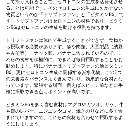
して摂り入れることで、セロトニンの生成を活発化させ
ることは可能です。そのセロトニンの生成に欠かせない
物質というのが「トリプトファン」と「ビタミンB6」で
す。トリプトファンはセロトニンの材料であり、ビタミ
ンB6はセロトニンの生成を助ける役割を持ちます。
トリプトファンは体内で生成することができず、食物か
ら摂取する必要があります。魚や肉類、大豆製品（納豆
やみそ等）、ナッツ類、バナナに含まれているので、こ
れらの食材を積極的に、できれば毎日摂取することをお
勧めします。特にバナナはトリプトファンの他ビタミン
B6、更にセロトニン生成に関係する炭水化物、この3つ
の栄養素をバランスよく含んでおり、効果的な食材とな
っています。緊張する場面、例えばスピーチ前などに手
軽に摂取できる点もポイントが高いです。
ビタミンB6を多く含む食材はマグロやカツオ、サケ、牛
や鶏のレバー、ニンニクやゴマ、焼きのりなどに多く含
まれていますので、これらの食材も合わせて摂取するよ
うにしましょう。