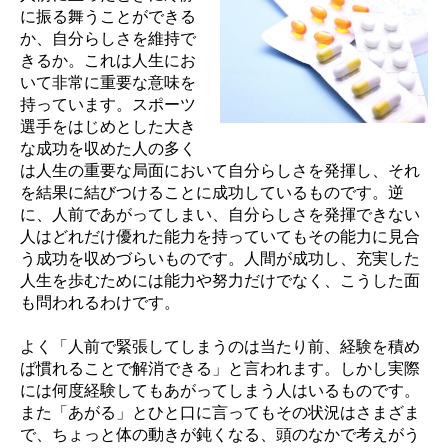
に振る舞うことができる
か、自分らしさを維持で
きるか。これは人生にお
いて非常に重要な意味を
持っています。スポーツ
選手をはじめとした大き
な成功を収めた人の多く
は人生の重要な局面において自分らしさを発揮し、それ
を結果に結びつけることに成功しているものです。逆
に、人前であがってしまい、自分らしさを発揮できない
人はどれだけ優れた能力を持っていてもその能力に見合
う成功を収めづらいものです。人間が成功し、充実した
人生を歩むためには能力や努力だけでなく、こうした面
も問われるわけです。
よく「人前で緊張してしまうのは当たり前、経験を積め
ば慣れることで解消できる」と言われます。しかし実際
には何度経験してもあがってしまう人はいるものです。
また「あがる」とひと口に言ってもその状況はさまざま
で、ちょっと体の動きが鈍くなる、頭のなかで考えがう