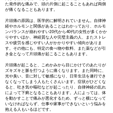
た発作的な痛みで、頭の片側に起こることもあれば両側
が痛くなることもあります。
片頭痛の原因は、医学的に解明されていません。自律神
経やホルモンと関係があることはわかっており、ホルモ
ンバランスが崩れやすい20代から40代の女性が多くかか
りやすいほか、神経質な人や完璧主義の人、またストレ
スや疲労を感じやすい人がかかりやすい傾向がありま
す。その他にも、特定の食べ物や飲料、また薬などが引
き金となって片頭痛が起こることもあります。
片頭痛が起こると、こめかみから目にかけてのあたりが
ズキズキと脈を打つように痛くなります。また同時に、
光や臭い、音に対して敏感になり、日常生活を遂行でき
なくなってしまう人もたくさんいます。症状がひどくな
ると、吐き気や嘔吐などが起こったり、自律神経の乱れ
によって下痢となることもあります。人によっては、体
を動かすことで痛みが悪化するため、ずっと横になって
いなければならず、仕事や家事ができないという悩みを
抱える人もいるほどです。