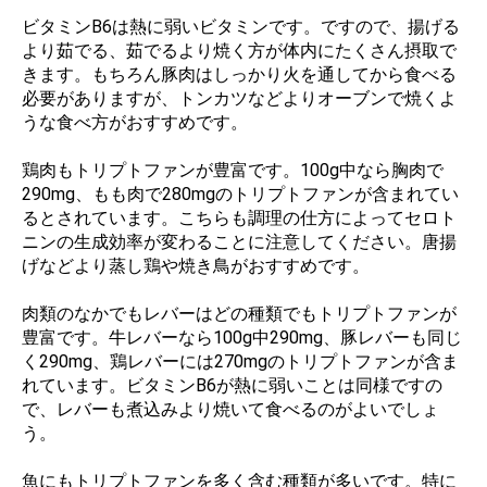
ビタミンB6は熱に弱いビタミンです。ですので、揚げる
より茹でる、茹でるより焼く方が体内にたくさん摂取で
きます。もちろん豚肉はしっかり火を通してから食べる
必要がありますが、トンカツなどよりオーブンで焼くよ
うな食べ方がおすすめです。
鶏肉もトリプトファンが豊富です。100g中なら胸肉で
290mg、もも肉で280mgのトリプトファンが含まれてい
るとされています。こちらも調理の仕方によってセロト
ニンの生成効率が変わることに注意してください。唐揚
げなどより蒸し鶏や焼き鳥がおすすめです。
肉類のなかでもレバーはどの種類でもトリプトファンが
豊富です。牛レバーなら100g中290mg、豚レバーも同じ
く290mg、鶏レバーには270mgのトリプトファンが含ま
れています。ビタミンB6が熱に弱いことは同様ですの
で、レバーも煮込みより焼いて食べるのがよいでしょ
う。
魚にもトリプトファンを多く含む種類が多いです。特に