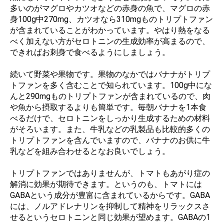
多いのがマグロやカツオなどの赤身の魚で、マグロの赤
身100g中270mg、カツオなら310mgものトリプトファン
が含まれていることがわかっています。やはり熱をなる
べく加えない方がセロトニンの生成効率が高まるので、
できればお刺身で食べるようにしましょう。
続いて野菜や果物です。果物のなかではバナナがトリプ
トファンを多く含むことで知られています。100g中にな
んと290mgものトリプトファンが含まれているので、肉
や魚から摂取するよりも簡単です。毎朝バナナを1本食
べるだけで、セロトニンをしっかり生成するための材料
がそろいます。また、牛乳などの乳製品も比較的多くの
トリプトファンを含んでいますので、バナナのお供に牛
乳などを組み合わせるとなお良いでしょう。
トリプトファンではありませんが、トマトもあがり症の
解消に効果が期待できます。というのも、トマトには
GABAという成分が豊富に含まれているからです。GABA
には、ノルアドレナリンを抑制して精神をリラックスさ
せるというセロトニンと同じ効果が望めます。GABAの1