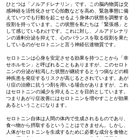
ひとつは「ノルアドレナリン」です。この脳内物質は交
感神経を活性化させて心拍数などを高め、緊急事態に備
えていつでも行動を起こせるよう身体の状態を調整する
役割を持っています。この状態を私たちは「緊張感」と
して感じているわけです。これに対し、ノルアドレナリ
ンの過剰分泌を抑えて、心のバランスを取る役割を果た
しているのがセロトニンと言う神経伝達物質です。
セロトニンは心身を安定させる効果を持つことから「幸
せホルモン」と呼ばれることもありますが、このセロト
ニンの分泌が枯渇した状態が継続するとうつ病などの精
神疾患を発症するリスクが高じるとされています。あが
り症の治療に抗うつ剤を用いる場合がありますが、これ
はセロトニンの減少を抑えることを目的としています。
つまりあがり症改善にはセロトニンを増やすことが効果
あるということになります。
セロトニン自体は人間の体内で生成されるものであり、
食べ物から摂取するということはできません。しかし、
人体がセロトニンを生成するために必要な成分を食物と