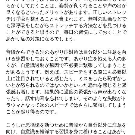
らかくしておくことは、姿勢が良くなることや声の出が
良くなるといったメリットがあります。正しいストレッ
チは呼吸を整えることも含まれます。無料の動画などで
も深呼吸をしながらストレッチする方法などを見つける
ことができると思うので、毎日の習慣にしておくことで
あがり症の対策になるでしょう。
普段からできる別のあがり症対策は自分以外に注意を向
ける練習をしておくことです。あがり症を抱える人の多
くが、自意識過剰が原因で不必要に緊張してしまうこと
があるようです。例えば、スピーチをする際にも必要以
上に注目されていると感じたり、ミスをしたら恥ずかし
いとか怒られるのではないかといった恐れを感じると緊
張感も増します。結果的に過度の緊張から声が出なくな
ったり、話す内容を忘れてしまい、そのような失敗がト
ラウマとなって次のスピーチではさらに緊張してしまう
ことが起り得るのです。
こうした悪循環を断つために普段から自分以外に注意を
向け、自意識を軽減する習慣を身に着けることはあがり