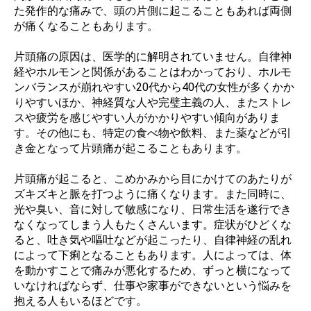
た発作的な痛みで、頭の片側に起こることもあれば両側
が痛くなることもあります。
片頭痛の原因は、医学的に解明されていません。自律神
経やホルモンと関係があることはわかっており、ホルモ
ンバランスが崩れやすい20代から40代の女性が多くかか
りやすいほか、神経質な人や完璧主義の人、またストレ
スや疲労を感じやすい人がかかりやすい傾向がありま
す。その他にも、特定の食べ物や飲料、また薬などが引
き金となって片頭痛が起こることもあります。
片頭痛が起こると、こめかみから目にかけてのあたりが
ズキズキと脈を打つように痛くなります。また同時に、
光や臭い、音に対して敏感になり、日常生活を遂行でき
なくなってしまう人もたくさんいます。症状がひどくな
ると、吐き気や嘔吐などが起こったり、自律神経の乱れ
によって下痢となることもあります。人によっては、体
を動かすことで痛みが悪化するため、ずっと横になって
いなければならず、仕事や家事ができないという悩みを
抱える人もいるほどです。