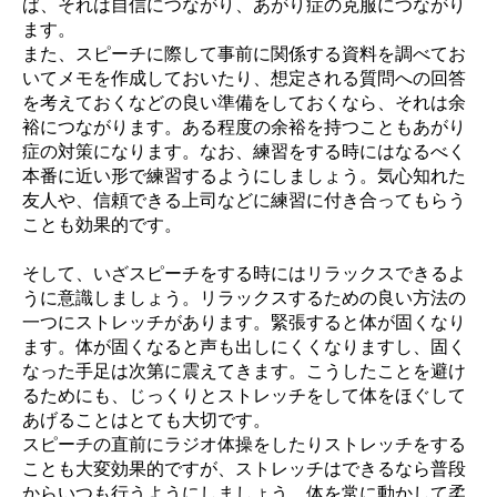
ば、それは自信につながり、あがり症の克服につながり
ます。
また、スピーチに際して事前に関係する資料を調べてお
いてメモを作成しておいたり、想定される質問への回答
を考えておくなどの良い準備をしておくなら、それは余
裕につながります。ある程度の余裕を持つこともあがり
症の対策になります。なお、練習をする時にはなるべく
本番に近い形で練習するようにしましょう。気心知れた
友人や、信頼できる上司などに練習に付き合ってもらう
ことも効果的です。
そして、いざスピーチをする時にはリラックスできるよ
うに意識しましょう。リラックスするための良い方法の
一つにストレッチがあります。緊張すると体が固くなり
ます。体が固くなると声も出しにくくなりますし、固く
なった手足は次第に震えてきます。こうしたことを避け
るためにも、じっくりとストレッチをして体をほぐして
あげることはとても大切です。
スピーチの直前にラジオ体操をしたりストレッチをする
ことも大変効果的ですが、ストレッチはできるなら普段
からいつも行うようにしましょう。体を常に動かして柔