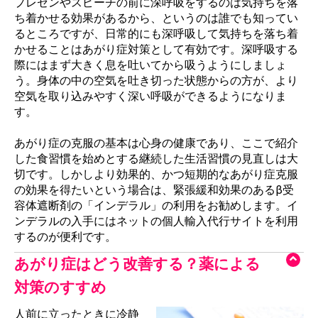
プレゼンやスピーチの前に深呼吸をするのは気持ちを落
ち着かせる効果があるから、というのは誰でも知ってい
るところですが、日常的にも深呼吸して気持ちを落ち着
かせることはあがり症対策として有効です。深呼吸する
際にはまず大きく息を吐いてから吸うようにしましょ
う。身体の中の空気を吐き切った状態からの方が、より
空気を取り込みやすく深い呼吸ができるようになりま
す。
あがり症の克服の基本は心身の健康であり、ここで紹介
した食習慣を始めとする継続した生活習慣の見直しは大
切です。しかしより効果的、かつ短期的なあがり症克服
の効果を得たいという場合は、緊張緩和効果のあるβ受
容体遮断剤の「インデラル」の利用をお勧めします。イ
ンデラルの入手にはネットの個人輸入代行サイトを利用
するのが便利です。
あがり症はどう改善する？薬による
対策のすすめ
人前に立ったときに冷静