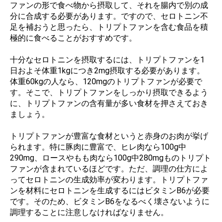
ファンの形で食べ物から摂取して、それを腸内で別の成
分に合成する必要があります。ですので、セロトニン不
足を補おうと思ったら、トリプトファンを含む食品を積
極的に食べることがおすすめです。
十分なセロトニンを摂取するには、トリプトファンを1
日およそ体重1kgにつき2mg摂取する必要があります。
体重60kgの人なら、120mgのトリプトファンが必要で
す。そこで、トリプトファンをしっかり摂取できるよう
に、トリプトファンの含有量が多い食材を押さえておき
ましょう。
トリプトファンが豊富な食材というと赤身のお肉が挙げ
られます。特に豚肉に豊富で、ヒレ肉なら100g中
290mg、ロースやもも肉なら100g中280mgものトリプト
ファンが含まれているほどです。ただ、調理の仕方によ
ってセロトニンの生成効率が変わります。トリプトファ
ンを材料にセロトニンを生成するにはビタミンB6が必要
です。そのため、ビタミンB6をなるべく壊さないように
調理することに注意しなければなりません。