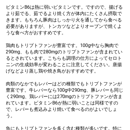
ビタミンB6は熱に弱いビタミンです。ですので、揚げる
より茹でる、茹でるより焼く方が体内にたくさん摂取で
きます。もちろん豚肉はしっかり火を通してから食べる
必要がありますが、トンカツなどよりオーブンで焼くよ
うな食べ方がおすすめです。
鶏肉もトリプトファンが豊富です。100g中なら胸肉で
290mg、もも肉で280mgのトリプトファンが含まれてい
るとされています。こちらも調理の仕方によってセロト
ニンの生成効率が変わることに注意してください。唐揚
げなどより蒸し鶏や焼き鳥がおすすめです。
肉類のなかでもレバーはどの種類でもトリプトファンが
豊富です。牛レバーなら100g中290mg、豚レバーも同じ
く290mg、鶏レバーには270mgのトリプトファンが含ま
れています。ビタミンB6が熱に弱いことは同様ですの
で、レバーも煮込みより焼いて食べるのがよいでしょ
う。
魚にもトリプトファンを多く含む種類が多いです。特に