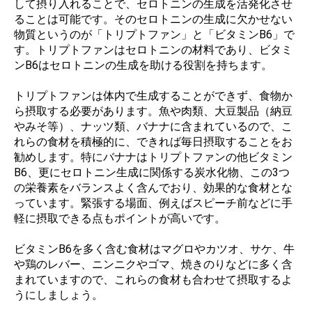
して摂り入れることで、セロトニンの生成を活発化させ
ることは可能です。そのセロトニンの生成に欠かせない
物質というのが「トリプトファン」と「ビタミンB6」で
す。トリプトファンはセロトニンの材料であり、ビタミ
ンB6はセロトニンの生成を助ける役割を持ちます。
トリプトファンは体内で生成することができず、食物か
ら摂取する必要があります。魚や肉類、大豆製品（納豆
やみそ等）、ナッツ類、バナナに含まれているので、こ
れらの食材を積極的に、できれば毎日摂取することをお
勧めします。特にバナナはトリプトファンの他ビタミン
B6、更にセロトニン生成に関係する炭水化物、この3つ
の栄養素をバランスよく含んでおり、効果的な食材とな
っています。緊張する場面、例えばスピーチ前などに手
軽に摂取できる点もポイントが高いです。
ビタミンB6を多く含む食材はマグロやカツオ、サケ、牛
や鶏のレバー、ニンニクやゴマ、焼きのりなどに多く含
まれていますので、これらの食材も合わせて摂取するよ
うにしましょう。