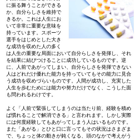
に振る舞うことができる
か、自分らしさを維持で
きるか。これは人生にお
いて非常に重要な意味を
持っています。スポーツ
選手をはじめとした大き
な成功を収めた人の多く
は人生の重要な局面において自分らしさを発揮し、それ
を結果に結びつけることに成功しているものです。逆
に、人前であがってしまい、自分らしさを発揮できない
人はどれだけ優れた能力を持っていてもその能力に見合
う成功を収めづらいものです。人間が成功し、充実した
人生を歩むためには能力や努力だけでなく、こうした面
も問われるわけです。
よく「人前で緊張してしまうのは当たり前、経験を積め
ば慣れることで解消できる」と言われます。しかし実際
には何度経験してもあがってしまう人はいるものです。
また「あがる」とひと口に言ってもその状況はさまざま
で、ちょっと体の動きが鈍くなる、頭のなかで考えがう