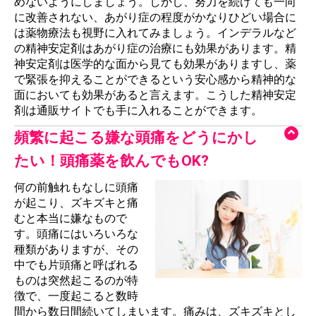
めないようにしましょう。しかし、努力を続けても一向
に改善されない、あがり症の程度がかなりひどい場合に
は薬物療法も視野に入れてみましょう。インデラルなど
の精神安定剤はあがり症の治療にも効果があります。精
神安定剤は医学的な面から見ても効果がありますし、薬
で緊張を抑えることができるという安心感から精神的な
面においても効果があると言えます。こうした精神安定
剤は通販サイトでも手に入れることができます。
頻繁に起こる嫌な頭痛をどうにかし
たい！頭痛薬を飲んでもOK?
何の前触れもなしに頭痛
が起こり、ズキズキと痛
むと本当に嫌なもので
す。頭痛にはいろいろな
種類がありますが、その
中でも片頭痛と呼ばれる
ものは突然起こるのが特
徴で、一度起こると数時
間から数日間続いてしまいます。痛みは、ズキズキとし