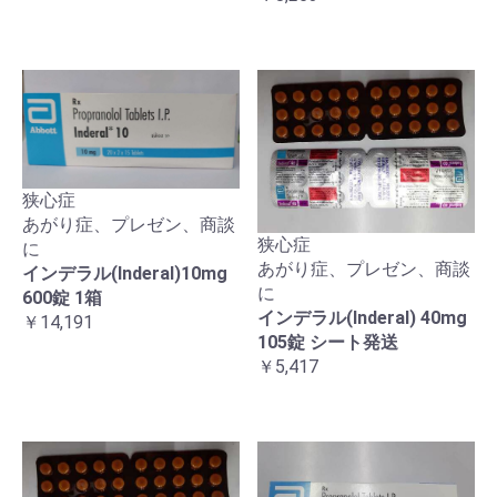
狭心症
あがり症、プレゼン、商談
狭心症
に
あがり症、プレゼン、商談
インデラル(Inderal)10mg
に
600錠 1箱
インデラル(Inderal) 40mg
￥14,191
105錠 シート発送
￥5,417