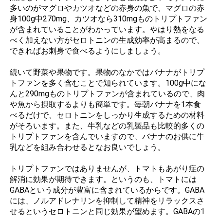
多いのがマグロやカツオなどの赤身の魚で、マグロの赤
身100g中270mg、カツオなら310mgものトリプトファン
が含まれていることがわかっています。やはり熱をなる
べく加えない方がセロトニンの生成効率が高まるので、
できればお刺身で食べるようにしましょう。
続いて野菜や果物です。果物のなかではバナナがトリプ
トファンを多く含むことで知られています。100g中にな
んと290mgものトリプトファンが含まれているので、肉
や魚から摂取するよりも簡単です。毎朝バナナを1本食
べるだけで、セロトニンをしっかり生成するための材料
がそろいます。また、牛乳などの乳製品も比較的多くの
トリプトファンを含んでいますので、バナナのお供に牛
乳などを組み合わせるとなお良いでしょう。
トリプトファンではありませんが、トマトもあがり症の
解消に効果が期待できます。というのも、トマトには
GABAという成分が豊富に含まれているからです。GABA
には、ノルアドレナリンを抑制して精神をリラックスさ
せるというセロトニンと同じ効果が望めます。GABAの1