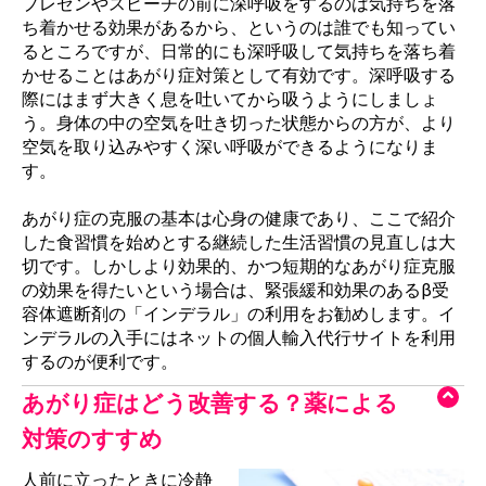
プレゼンやスピーチの前に深呼吸をするのは気持ちを落
ち着かせる効果があるから、というのは誰でも知ってい
るところですが、日常的にも深呼吸して気持ちを落ち着
かせることはあがり症対策として有効です。深呼吸する
際にはまず大きく息を吐いてから吸うようにしましょ
う。身体の中の空気を吐き切った状態からの方が、より
空気を取り込みやすく深い呼吸ができるようになりま
す。
あがり症の克服の基本は心身の健康であり、ここで紹介
した食習慣を始めとする継続した生活習慣の見直しは大
切です。しかしより効果的、かつ短期的なあがり症克服
の効果を得たいという場合は、緊張緩和効果のあるβ受
容体遮断剤の「インデラル」の利用をお勧めします。イ
ンデラルの入手にはネットの個人輸入代行サイトを利用
するのが便利です。
あがり症はどう改善する？薬による
対策のすすめ
人前に立ったときに冷静