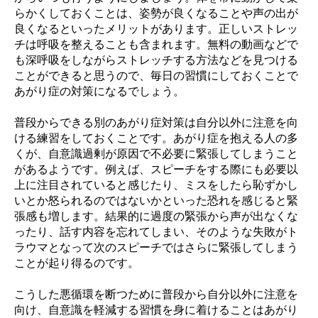
らかくしておくことは、姿勢が良くなることや声の出が
良くなるといったメリットがあります。正しいストレッ
チは呼吸を整えることも含まれます。無料の動画などで
も深呼吸をしながらストレッチする方法などを見つける
ことができると思うので、毎日の習慣にしておくことで
あがり症の対策になるでしょう。
普段からできる別のあがり症対策は自分以外に注意を向
ける練習をしておくことです。あがり症を抱える人の多
くが、自意識過剰が原因で不必要に緊張してしまうこと
があるようです。例えば、スピーチをする際にも必要以
上に注目されていると感じたり、ミスをしたら恥ずかし
いとか怒られるのではないかといった恐れを感じると緊
張感も増します。結果的に過度の緊張から声が出なくな
ったり、話す内容を忘れてしまい、そのような失敗がト
ラウマとなって次のスピーチではさらに緊張してしまう
ことが起り得るのです。
こうした悪循環を断つために普段から自分以外に注意を
向け、自意識を軽減する習慣を身に着けることはあがり