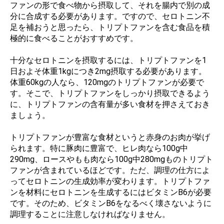
ファンの形で食べ物から摂取して、それを腸内で別の成
分に合成する必要があります。ですので、セロトニン不
足を補おうと思ったら、トリプトファンを含む食品を積
極的に食べることがおすすめです。
十分なセロトニンを摂取するには、トリプトファンを1
日およそ体重1kgにつき2mg摂取する必要があります。
体重60kgの人なら、120mgのトリプトファンが必要で
す。そこで、トリプトファンをしっかり摂取できるよう
に、トリプトファンの含有量が多い食材を押さえておき
ましょう。
トリプトファンが豊富な食材というと赤身のお肉が挙げ
られます。特に豚肉に豊富で、ヒレ肉なら100g中
290mg、ロースやもも肉なら100g中280mgものトリプト
ファンが含まれているほどです。ただ、調理の仕方によ
ってセロトニンの生成効率が変わります。トリプトファ
ンを材料にセロトニンを生成するにはビタミンB6が必要
です。そのため、ビタミンB6をなるべく壊さないように
調理することに注意しなければなりません。