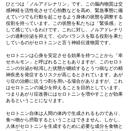
ひとつは「ノルアドレナリン」です。この脳内物質は交
感神経を活性化させて心拍数などを高め、緊急事態に備
えていつでも行動を起こせるよう身体の状態を調整する
役割を持っています。この状態を私たちは「緊張感」と
して感じているわけです。これに対し、ノルアドレナリ
ンの過剰分泌を抑えて、心のバランスを取る役割を果た
しているのがセロトニンと言う神経伝達物質です。
セロトニンは心身を安定させる効果を持つことから「幸
せホルモン」と呼ばれることもありますが、このセロト
ニンの分泌が枯渇した状態が継続するとうつ病などの精
神疾患を発症するリスクが高じるとされています。あが
り症の治療に抗うつ剤を用いる場合がありますが、これ
はセロトニンの減少を抑えることを目的としています。
つまりあがり症改善にはセロトニンを増やすことが効果
あるということになります。
セロトニン自体は人間の体内で生成されるものであり、
食べ物から摂取するということはできません。しかし、
人体がセロトニンを生成するために必要な成分を食物と