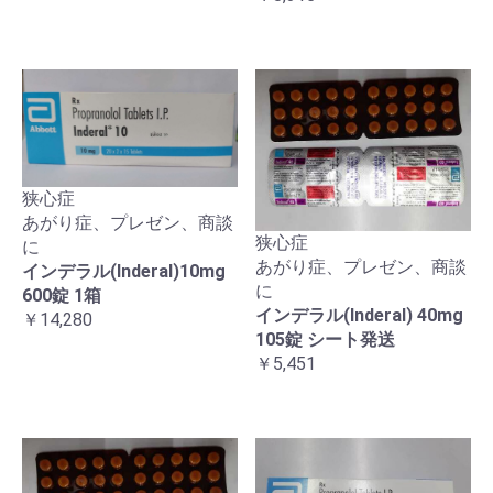
狭心症
あがり症、プレゼン、商談
狭心症
に
あがり症、プレゼン、商談
インデラル(Inderal)10mg
に
600錠 1箱
インデラル(Inderal) 40mg
￥14,280
105錠 シート発送
￥5,451