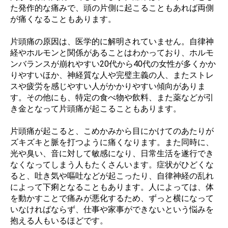
た発作的な痛みで、頭の片側に起こることもあれば両側
が痛くなることもあります。
片頭痛の原因は、医学的に解明されていません。自律神
経やホルモンと関係があることはわかっており、ホルモ
ンバランスが崩れやすい20代から40代の女性が多くかか
りやすいほか、神経質な人や完璧主義の人、またストレ
スや疲労を感じやすい人がかかりやすい傾向がありま
す。その他にも、特定の食べ物や飲料、また薬などが引
き金となって片頭痛が起こることもあります。
片頭痛が起こると、こめかみから目にかけてのあたりが
ズキズキと脈を打つように痛くなります。また同時に、
光や臭い、音に対して敏感になり、日常生活を遂行でき
なくなってしまう人もたくさんいます。症状がひどくな
ると、吐き気や嘔吐などが起こったり、自律神経の乱れ
によって下痢となることもあります。人によっては、体
を動かすことで痛みが悪化するため、ずっと横になって
いなければならず、仕事や家事ができないという悩みを
抱える人もいるほどです。