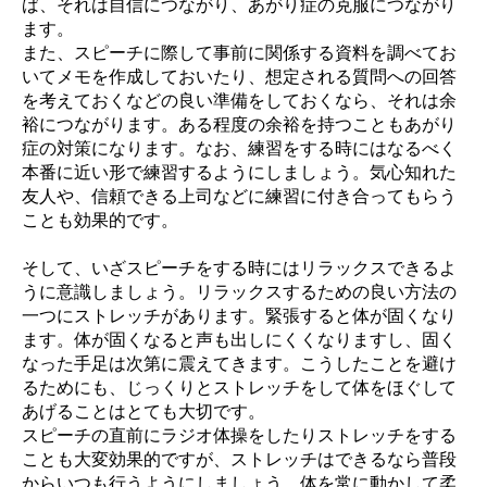
ば、それは自信につながり、あがり症の克服につながり
ます。
また、スピーチに際して事前に関係する資料を調べてお
いてメモを作成しておいたり、想定される質問への回答
を考えておくなどの良い準備をしておくなら、それは余
裕につながります。ある程度の余裕を持つこともあがり
症の対策になります。なお、練習をする時にはなるべく
本番に近い形で練習するようにしましょう。気心知れた
友人や、信頼できる上司などに練習に付き合ってもらう
ことも効果的です。
そして、いざスピーチをする時にはリラックスできるよ
うに意識しましょう。リラックスするための良い方法の
一つにストレッチがあります。緊張すると体が固くなり
ます。体が固くなると声も出しにくくなりますし、固く
なった手足は次第に震えてきます。こうしたことを避け
るためにも、じっくりとストレッチをして体をほぐして
あげることはとても大切です。
スピーチの直前にラジオ体操をしたりストレッチをする
ことも大変効果的ですが、ストレッチはできるなら普段
からいつも行うようにしましょう。体を常に動かして柔