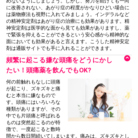
めないようにしましょう。しかし、努力を続けても一向
に改善されない、あがり症の程度がかなりひどい場合に
は薬物療法も視野に入れてみましょう。インデラルなど
の精神安定剤はあがり症の治療にも効果があります。精
神安定剤は医学的な面から見ても効果がありますし、薬
で緊張を抑えることができるという安心感から精神的な
面においても効果があると言えます。こうした精神安定
剤は通販サイトでも手に入れることができます。
頻繁に起こる嫌な頭痛をどうにかし
たい！頭痛薬を飲んでもOK?
何の前触れもなしに頭痛
が起こり、ズキズキと痛
むと本当に嫌なもので
す。頭痛にはいろいろな
種類がありますが、その
中でも片頭痛と呼ばれる
ものは突然起こるのが特
徴で、一度起こると数時
間から数日間続いてしまいます。痛みは、ズキズキとし