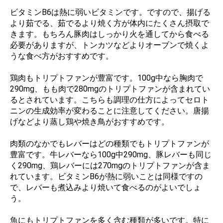
ビタミンB6は熱に弱いビタミンです。ですので、揚げる
より茹でる、茹でるより焼く方が体内にたくさん摂取で
きます。もちろん豚肉はしっかり火を通してから食べる
必要がありますが、トンカツなどよりオーブンで焼くよ
うな食べ方がおすすめです。
鶏肉もトリプトファンが豊富です。100g中なら胸肉で
290mg、もも肉で280mgのトリプトファンが含まれてい
るとされています。こちらも調理の仕方によってセロト
ニンの生成効率が変わることに注意してください。唐揚
げなどより蒸し鶏や焼き鳥がおすすめです。
肉類のなかでもレバーはどの種類でもトリプトファンが
豊富です。牛レバーなら100g中290mg、豚レバーも同じ
く290mg、鶏レバーには270mgのトリプトファンが含ま
れています。ビタミンB6が熱に弱いことは同様ですの
で、レバーも煮込みより焼いて食べるのがよいでしょ
う。
魚にもトリプトファンを多く含む種類が多いです。特に