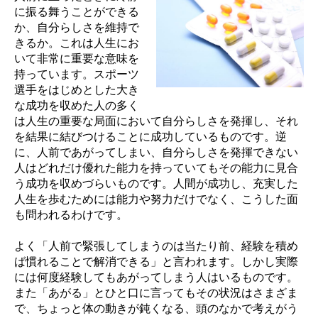
に振る舞うことができる
か、自分らしさを維持で
きるか。これは人生にお
いて非常に重要な意味を
持っています。スポーツ
選手をはじめとした大き
な成功を収めた人の多く
は人生の重要な局面において自分らしさを発揮し、それ
を結果に結びつけることに成功しているものです。逆
に、人前であがってしまい、自分らしさを発揮できない
人はどれだけ優れた能力を持っていてもその能力に見合
う成功を収めづらいものです。人間が成功し、充実した
人生を歩むためには能力や努力だけでなく、こうした面
も問われるわけです。
よく「人前で緊張してしまうのは当たり前、経験を積め
ば慣れることで解消できる」と言われます。しかし実際
には何度経験してもあがってしまう人はいるものです。
また「あがる」とひと口に言ってもその状況はさまざま
で、ちょっと体の動きが鈍くなる、頭のなかで考えがう