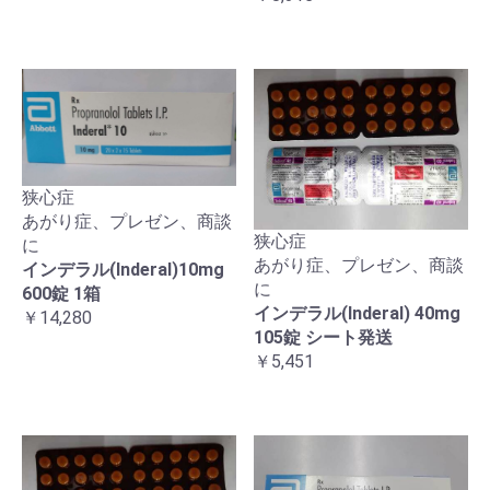
狭心症
あがり症、プレゼン、商談
狭心症
に
あがり症、プレゼン、商談
インデラル(Inderal)10mg
に
600錠 1箱
インデラル(Inderal) 40mg
￥14,280
105錠 シート発送
￥5,451