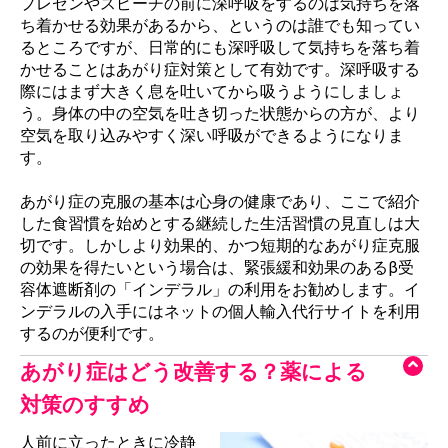
プレゼンやスピーチの前に深呼吸をするのは気持ちを落
ち着かせる効果があるから、というのは誰でも知ってい
るところですが、日常的にも深呼吸して気持ちを落ち着
かせることはあがり症対策として有効です。深呼吸する
際にはまず大きく息を吐いてから吸うようにしましょ
う。身体の中の空気を吐き切った状態からの方が、より
空気を取り込みやすく深い呼吸ができるようになりま
す。
あがり症の克服の基本は心身の健康であり、ここで紹介
した食習慣を始めとする継続した生活習慣の見直しは大
切です。しかしより効果的、かつ短期的なあがり症克服
の効果を得たいという場合は、緊張緩和効果のあるβ受
容体遮断剤の「インデラル」の利用をお勧めします。イ
ンデラルの入手にはネットの個人輸入代行サイトを利用
するのが便利です。
あがり症はどう改善する？薬による
対策のすすめ
人前に立ったときに冷静