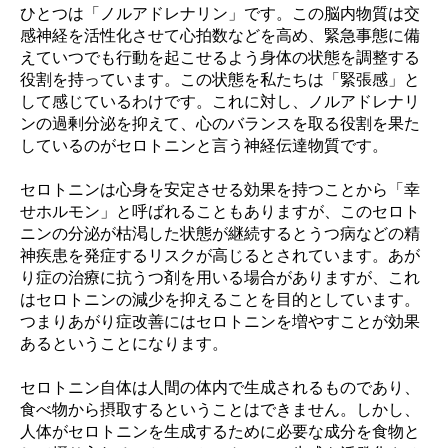
ひとつは「ノルアドレナリン」です。この脳内物質は交
感神経を活性化させて心拍数などを高め、緊急事態に備
えていつでも行動を起こせるよう身体の状態を調整する
役割を持っています。この状態を私たちは「緊張感」と
して感じているわけです。これに対し、ノルアドレナリ
ンの過剰分泌を抑えて、心のバランスを取る役割を果た
しているのがセロトニンと言う神経伝達物質です。
セロトニンは心身を安定させる効果を持つことから「幸
せホルモン」と呼ばれることもありますが、このセロト
ニンの分泌が枯渇した状態が継続するとうつ病などの精
神疾患を発症するリスクが高じるとされています。あが
り症の治療に抗うつ剤を用いる場合がありますが、これ
はセロトニンの減少を抑えることを目的としています。
つまりあがり症改善にはセロトニンを増やすことが効果
あるということになります。
セロトニン自体は人間の体内で生成されるものであり、
食べ物から摂取するということはできません。しかし、
人体がセロトニンを生成するために必要な成分を食物と