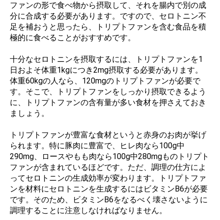
ファンの形で食べ物から摂取して、それを腸内で別の成
分に合成する必要があります。ですので、セロトニン不
足を補おうと思ったら、トリプトファンを含む食品を積
極的に食べることがおすすめです。
十分なセロトニンを摂取するには、トリプトファンを1
日およそ体重1kgにつき2mg摂取する必要があります。
体重60kgの人なら、120mgのトリプトファンが必要で
す。そこで、トリプトファンをしっかり摂取できるよう
に、トリプトファンの含有量が多い食材を押さえておき
ましょう。
トリプトファンが豊富な食材というと赤身のお肉が挙げ
られます。特に豚肉に豊富で、ヒレ肉なら100g中
290mg、ロースやもも肉なら100g中280mgものトリプト
ファンが含まれているほどです。ただ、調理の仕方によ
ってセロトニンの生成効率が変わります。トリプトファ
ンを材料にセロトニンを生成するにはビタミンB6が必要
です。そのため、ビタミンB6をなるべく壊さないように
調理することに注意しなければなりません。