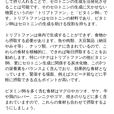
して摂り入れることで、セロトニンの生成を活発化させ
ることは可能です。そのセロトニンの生成に欠かせない
物質というのが「トリプトファン」と「ビタミンB6」で
す。トリプトファンはセロトニンの材料であり、ビタミ
ンB6はセロトニンの生成を助ける役割を持ちます。
トリプトファンは体内で生成することができず、食物か
ら摂取する必要があります。魚や肉類、大豆製品（納豆
やみそ等）、ナッツ類、バナナに含まれているので、こ
れらの食材を積極的に、できれば毎日摂取することをお
勧めします。特にバナナはトリプトファンの他ビタミン
B6、更にセロトニン生成に関係する炭水化物、この3つ
の栄養素をバランスよく含んでおり、効果的な食材とな
っています。緊張する場面、例えばスピーチ前などに手
軽に摂取できる点もポイントが高いです。
ビタミンB6を多く含む食材はマグロやカツオ、サケ、牛
や鶏のレバー、ニンニクやゴマ、焼きのりなどに多く含
まれていますので、これらの食材も合わせて摂取するよ
うにしましょう。