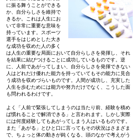
に振る舞うことができる
か、自分らしさを維持で
きるか。これは人生にお
いて非常に重要な意味を
持っています。スポーツ
選手をはじめとした大き
な成功を収めた人の多く
は人生の重要な局面において自分らしさを発揮し、それ
を結果に結びつけることに成功しているものです。逆
に、人前であがってしまい、自分らしさを発揮できない
人はどれだけ優れた能力を持っていてもその能力に見合
う成功を収めづらいものです。人間が成功し、充実した
人生を歩むためには能力や努力だけでなく、こうした面
も問われるわけです。
よく「人前で緊張してしまうのは当たり前、経験を積め
ば慣れることで解消できる」と言われます。しかし実際
には何度経験してもあがってしまう人はいるものです。
また「あがる」とひと口に言ってもその状況はさまざま
で、ちょっと体の動きが鈍くなる、頭のなかで考えがう