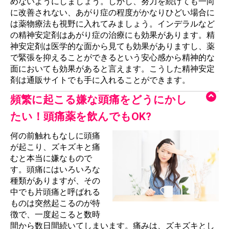
めないようにしましょう。しかし、努力を続けても一向
に改善されない、あがり症の程度がかなりひどい場合に
は薬物療法も視野に入れてみましょう。インデラルなど
の精神安定剤はあがり症の治療にも効果があります。精
神安定剤は医学的な面から見ても効果がありますし、薬
で緊張を抑えることができるという安心感から精神的な
面においても効果があると言えます。こうした精神安定
剤は通販サイトでも手に入れることができます。
頻繁に起こる嫌な頭痛をどうにかし
たい！頭痛薬を飲んでもOK?
何の前触れもなしに頭痛
が起こり、ズキズキと痛
むと本当に嫌なもので
す。頭痛にはいろいろな
種類がありますが、その
中でも片頭痛と呼ばれる
ものは突然起こるのが特
徴で、一度起こると数時
間から数日間続いてしまいます。痛みは、ズキズキとし