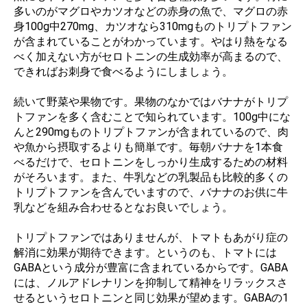
多いのがマグロやカツオなどの赤身の魚で、マグロの赤
身100g中270mg、カツオなら310mgものトリプトファン
が含まれていることがわかっています。やはり熱をなる
べく加えない方がセロトニンの生成効率が高まるので、
できればお刺身で食べるようにしましょう。
続いて野菜や果物です。果物のなかではバナナがトリプ
トファンを多く含むことで知られています。100g中にな
んと290mgものトリプトファンが含まれているので、肉
や魚から摂取するよりも簡単です。毎朝バナナを1本食
べるだけで、セロトニンをしっかり生成するための材料
がそろいます。また、牛乳などの乳製品も比較的多くの
トリプトファンを含んでいますので、バナナのお供に牛
乳などを組み合わせるとなお良いでしょう。
トリプトファンではありませんが、トマトもあがり症の
解消に効果が期待できます。というのも、トマトには
GABAという成分が豊富に含まれているからです。GABA
には、ノルアドレナリンを抑制して精神をリラックスさ
せるというセロトニンと同じ効果が望めます。GABAの1