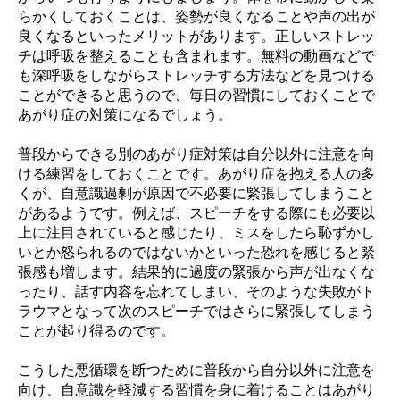
らかくしておくことは、姿勢が良くなることや声の出が
良くなるといったメリットがあります。正しいストレッ
チは呼吸を整えることも含まれます。無料の動画などで
も深呼吸をしながらストレッチする方法などを見つける
ことができると思うので、毎日の習慣にしておくことで
あがり症の対策になるでしょう。
普段からできる別のあがり症対策は自分以外に注意を向
ける練習をしておくことです。あがり症を抱える人の多
くが、自意識過剰が原因で不必要に緊張してしまうこと
があるようです。例えば、スピーチをする際にも必要以
上に注目されていると感じたり、ミスをしたら恥ずかし
いとか怒られるのではないかといった恐れを感じると緊
張感も増します。結果的に過度の緊張から声が出なくな
ったり、話す内容を忘れてしまい、そのような失敗がト
ラウマとなって次のスピーチではさらに緊張してしまう
ことが起り得るのです。
こうした悪循環を断つために普段から自分以外に注意を
向け、自意識を軽減する習慣を身に着けることはあがり