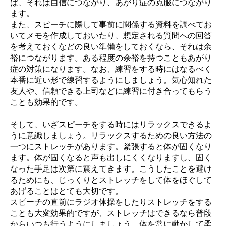
ば、それは自信につながり、あがり症の克服につながり
ます。
また、スピーチに際して事前に関係する資料を調べてお
いてメモを作成しておいたり、想定される質問への回答
を考えておくなどの良い準備をしておくなら、それは余
裕につながります。ある程度の余裕を持つこともあがり
症の対策になります。なお、練習をする時にはなるべく
本番に近い形で練習するようにしましょう。気心知れた
友人や、信頼できる上司などに練習に付き合ってもらう
ことも効果的です。
そして、いざスピーチをする時にはリラックスできるよ
うに意識しましょう。リラックスするための良い方法の
一つにストレッチがあります。緊張すると体が固くなり
ます。体が固くなると声も出しにくくなりますし、固く
なった手足は次第に震えてきます。こうしたことを避け
るためにも、じっくりとストレッチをして体をほぐして
あげることはとても大切です。
スピーチの直前にラジオ体操をしたりストレッチをする
ことも大変効果的ですが、ストレッチはできるなら普段
からいつも行うようにしましょう。体を常に動かして柔