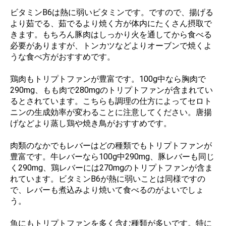
ビタミンB6は熱に弱いビタミンです。ですので、揚げる
より茹でる、茹でるより焼く方が体内にたくさん摂取で
きます。もちろん豚肉はしっかり火を通してから食べる
必要がありますが、トンカツなどよりオーブンで焼くよ
うな食べ方がおすすめです。
鶏肉もトリプトファンが豊富です。100g中なら胸肉で
290mg、もも肉で280mgのトリプトファンが含まれてい
るとされています。こちらも調理の仕方によってセロト
ニンの生成効率が変わることに注意してください。唐揚
げなどより蒸し鶏や焼き鳥がおすすめです。
肉類のなかでもレバーはどの種類でもトリプトファンが
豊富です。牛レバーなら100g中290mg、豚レバーも同じ
く290mg、鶏レバーには270mgのトリプトファンが含ま
れています。ビタミンB6が熱に弱いことは同様ですの
で、レバーも煮込みより焼いて食べるのがよいでしょ
う。
魚にもトリプトファンを多く含む種類が多いです。特に