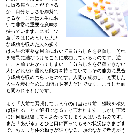
に振る舞うことができる
か、自分らしさを維持で
きるか。これは人生にお
いて非常に重要な意味を
持っています。スポーツ
選手をはじめとした大き
な成功を収めた人の多く
は人生の重要な局面において自分らしさを発揮し、それ
を結果に結びつけることに成功しているものです。逆
に、人前であがってしまい、自分らしさを発揮できない
人はどれだけ優れた能力を持っていてもその能力に見合
う成功を収めづらいものです。人間が成功し、充実した
人生を歩むためには能力や努力だけでなく、こうした面
も問われるわけです。
よく「人前で緊張してしまうのは当たり前、経験を積め
ば慣れることで解消できる」と言われます。しかし実際
には何度経験してもあがってしまう人はいるものです。
また「あがる」とひと口に言ってもその状況はさまざま
で、ちょっと体の動きが鈍くなる、頭のなかで考えがう