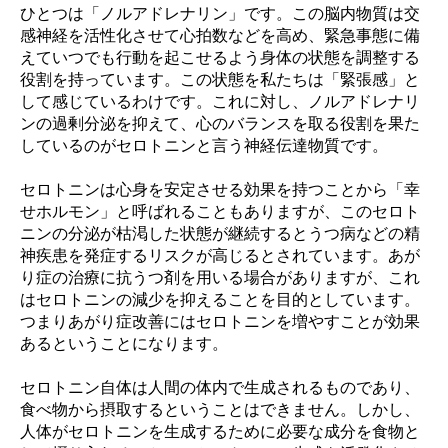
ひとつは「ノルアドレナリン」です。この脳内物質は交
感神経を活性化させて心拍数などを高め、緊急事態に備
えていつでも行動を起こせるよう身体の状態を調整する
役割を持っています。この状態を私たちは「緊張感」と
して感じているわけです。これに対し、ノルアドレナリ
ンの過剰分泌を抑えて、心のバランスを取る役割を果た
しているのがセロトニンと言う神経伝達物質です。
セロトニンは心身を安定させる効果を持つことから「幸
せホルモン」と呼ばれることもありますが、このセロト
ニンの分泌が枯渇した状態が継続するとうつ病などの精
神疾患を発症するリスクが高じるとされています。あが
り症の治療に抗うつ剤を用いる場合がありますが、これ
はセロトニンの減少を抑えることを目的としています。
つまりあがり症改善にはセロトニンを増やすことが効果
あるということになります。
セロトニン自体は人間の体内で生成されるものであり、
食べ物から摂取するということはできません。しかし、
人体がセロトニンを生成するために必要な成分を食物と