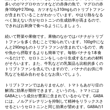
多いのがマグロやカツオなどの赤身の魚で、マグロの赤
身100g中270mg、カツオなら310mgものトリプトファン
が含まれていることがわかっています。やはり熱をなる
べく加えない方がセロトニンの生成効率が高まるので、
できればお刺身で食べるようにしましょう。
続いて野菜や果物です。果物のなかではバナナがトリプ
トファンを多く含むことで知られています。100g中にな
んと290mgものトリプトファンが含まれているので、肉
や魚から摂取するよりも簡単です。毎朝バナナを1本食
べるだけで、セロトニンをしっかり生成するための材料
がそろいます。また、牛乳などの乳製品も比較的多くの
トリプトファンを含んでいますので、バナナのお供に牛
乳などを組み合わせるとなお良いでしょう。
トリプトファンではありませんが、トマトもあがり症の
解消に効果が期待できます。というのも、トマトには
GABAという成分が豊富に含まれているからです。GABA
には、ノルアドレナリンを抑制して精神をリラックスさ
せるというセロトニンと同じ効果が望めます。GABAの1