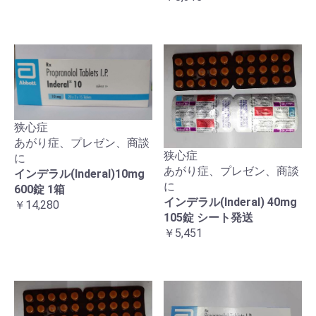
狭心症
あがり症、プレゼン、商談
狭心症
に
あがり症、プレゼン、商談
インデラル(Inderal)10mg
に
600錠 1箱
インデラル(Inderal) 40mg
￥14,280
105錠 シート発送
￥5,451