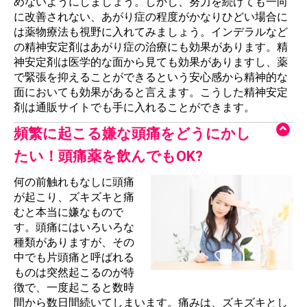
めないようにしましょう。しかし、努力を続けても一向
に改善されない、あがり症の程度がかなりひどい場合に
は薬物療法も視野に入れてみましょう。インデラルなど
の精神安定剤はあがり症の治療にも効果があります。精
神安定剤は医学的な面から見ても効果がありますし、薬
で緊張を抑えることができるという安心感から精神的な
面においても効果があると言えます。こうした精神安定
剤は通販サイトでも手に入れることができます。
頻繁に起こる嫌な頭痛をどうにかし
たい！頭痛薬を飲んでもOK?
何の前触れもなしに頭痛
が起こり、ズキズキと痛
むと本当に嫌なもので
す。頭痛にはいろいろな
種類がありますが、その
中でも片頭痛と呼ばれる
ものは突然起こるのが特
徴で、一度起こると数時
間から数日間続いてしまいます。痛みは、ズキズキとし