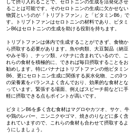
して摂り入れることで、セロトニンの生成を活発化させ
ることは可能です。そのセロトニンの生成に欠かせない
物質というのが「トリプトファン」と「ビタミンB6」で
す。トリプトファンはセロトニンの材料であり、ビタミ
ンB6はセロトニンの生成を助ける役割を持ちます。
トリプトファンは体内で生成することができず、食物か
ら摂取する必要があります。魚や肉類、大豆製品（納豆
やみそ等）、ナッツ類、バナナに含まれているので、こ
れらの食材を積極的に、できれば毎日摂取することをお
勧めします。特にバナナはトリプトファンの他ビタミン
B6、更にセロトニン生成に関係する炭水化物、この3つ
の栄養素をバランスよく含んでおり、効果的な食材とな
っています。緊張する場面、例えばスピーチ前などに手
軽に摂取できる点もポイントが高いです。
ビタミンB6を多く含む食材はマグロやカツオ、サケ、牛
や鶏のレバー、ニンニクやゴマ、焼きのりなどに多く含
まれていますので、これらの食材も合わせて摂取するよ
うにしましょう。