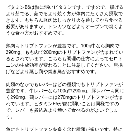
ビタミンB6は熱に弱いビタミンです。ですので、揚げる
より茹でる、茹でるより焼く方が体内にたくさん摂取で
きます。もちろん豚肉はしっかり火を通してから食べる
必要がありますが、トンカツなどよりオーブンで焼くよ
うな食べ方がおすすめです。
鶏肉もトリプトファンが豊富です。100g中なら胸肉で
290mg、もも肉で280mgのトリプトファンが含まれてい
るとされています。こちらも調理の仕方によってセロト
ニンの生成効率が変わることに注意してください。唐揚
げなどより蒸し鶏や焼き鳥がおすすめです。
肉類のなかでもレバーはどの種類でもトリプトファンが
豊富です。牛レバーなら100g中290mg、豚レバーも同じ
く290mg、鶏レバーには270mgのトリプトファンが含ま
れています。ビタミンB6が熱に弱いことは同様ですの
で、レバーも煮込みより焼いて食べるのがよいでしょ
う。
魚にもトリプトファンを多く含む種類が多いです。特に