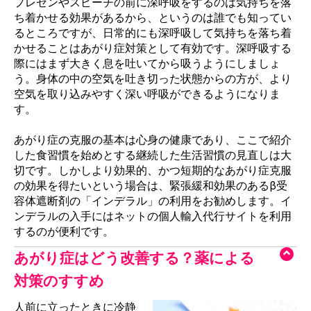
プレゼンやスピーチの前に深呼吸をするのは気持ちを落
ち着かせる効果があるから、というのは誰でも知ってい
るところですが、日常的にも深呼吸して気持ちを落ち着
かせることはあがり症対策として有効です。深呼吸する
際にはまず大きく息を吐いてから吸うようにしましょ
う。身体の中の空気を吐き切った状態からの方が、より
空気を取り込みやすく深い呼吸ができるようになりま
す。
あがり症の克服の基本は心身の健康であり、ここで紹介
した食習慣を始めとする継続した生活習慣の見直しは大
切です。しかしより効果的、かつ短期的なあがり症克服
の効果を得たいという場合は、緊張緩和効果のあるβ受
容体遮断剤の「インデラル」の利用をお勧めします。イ
ンデラルの入手にはネットの個人輸入代行サイトを利用
するのが便利です。
あがり症はどう改善する？薬による
対策のすすめ
人前に立ったときに冷静