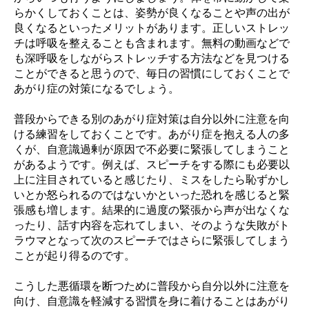
らかくしておくことは、姿勢が良くなることや声の出が
良くなるといったメリットがあります。正しいストレッ
チは呼吸を整えることも含まれます。無料の動画などで
も深呼吸をしながらストレッチする方法などを見つける
ことができると思うので、毎日の習慣にしておくことで
あがり症の対策になるでしょう。
普段からできる別のあがり症対策は自分以外に注意を向
ける練習をしておくことです。あがり症を抱える人の多
くが、自意識過剰が原因で不必要に緊張してしまうこと
があるようです。例えば、スピーチをする際にも必要以
上に注目されていると感じたり、ミスをしたら恥ずかし
いとか怒られるのではないかといった恐れを感じると緊
張感も増します。結果的に過度の緊張から声が出なくな
ったり、話す内容を忘れてしまい、そのような失敗がト
ラウマとなって次のスピーチではさらに緊張してしまう
ことが起り得るのです。
こうした悪循環を断つために普段から自分以外に注意を
向け、自意識を軽減する習慣を身に着けることはあがり