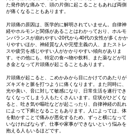
た発作的な痛みで、頭の片側に起こることもあれば両側
が痛くなることもあります。
片頭痛の原因は、医学的に解明されていません。自律神
経やホルモンと関係があることはわかっており、ホルモ
ンバランスが崩れやすい20代から40代の女性が多くかか
りやすいほか、神経質な人や完璧主義の人、またストレ
スや疲労を感じやすい人がかかりやすい傾向がありま
す。その他にも、特定の食べ物や飲料、また薬などが引
き金となって片頭痛が起こることもあります。
片頭痛が起こると、こめかみから目にかけてのあたりが
ズキズキと脈を打つように痛くなります。また同時に、
光や臭い、音に対して敏感になり、日常生活を遂行でき
なくなってしまう人もたくさんいます。症状がひどくな
ると、吐き気や嘔吐などが起こったり、自律神経の乱れ
によって下痢となることもあります。人によっては、体
を動かすことで痛みが悪化するため、ずっと横になって
いなければならず、仕事や家事ができないという悩みを
抱える人もいるほどです。