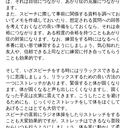
ば、それは自信につながり、あがり症の克服につながり
ます。
また、スピーチに際して事前に関係する資料を調べてお
いてメモを作成しておいたり、想定される質問への回答
を考えておくなどの良い準備をしておくなら、それは余
裕につながります。ある程度の余裕を持つこともあがり
症の対策になります。なお、練習をする時にはなるべく
本番に近い形で練習するようにしましょう。気心知れた
友人や、信頼できる上司などに練習に付き合ってもらう
ことも効果的です。
そして、いざスピーチをする時にはリラックスできるよ
うに意識しましょう。リラックスするための良い方法の
一つにストレッチがあります。緊張すると体が固くなり
ます。体が固くなると声も出しにくくなりますし、固く
なった手足は次第に震えてきます。こうしたことを避け
るためにも、じっくりとストレッチをして体をほぐして
あげることはとても大切です。
スピーチの直前にラジオ体操をしたりストレッチをする
ことも大変効果的ですが、ストレッチはできるなら普段
からいつも行うようにしましょう。体を常に動かして柔