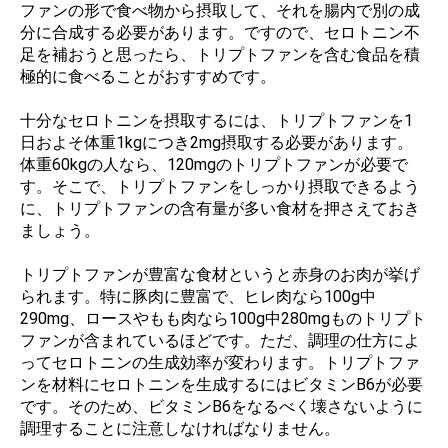
ファンの形で食べ物から摂取して、それを腸内で別の成
分に合成する必要があります。ですので、セロトニン不
足を補おうと思ったら、トリプトファンを含む食品を積
極的に食べることがおすすめです。
十分なセロトニンを摂取するには、トリプトファンを1
日およそ体重1kgにつき2mg摂取する必要があります。
体重60kgの人なら、120mgのトリプトファンが必要で
す。そこで、トリプトファンをしっかり摂取できるよう
に、トリプトファンの含有量が多い食材を押さえておき
ましょう。
トリプトファンが豊富な食材というと赤身のお肉が挙げ
られます。特に豚肉に豊富で、ヒレ肉なら100g中
290mg、ロースやもも肉なら100g中280mgものトリプト
ファンが含まれているほどです。ただ、調理の仕方によ
ってセロトニンの生成効率が変わります。トリプトファ
ンを材料にセロトニンを生成するにはビタミンB6が必要
です。そのため、ビタミンB6をなるべく壊さないように
調理することに注意しなければなりません。