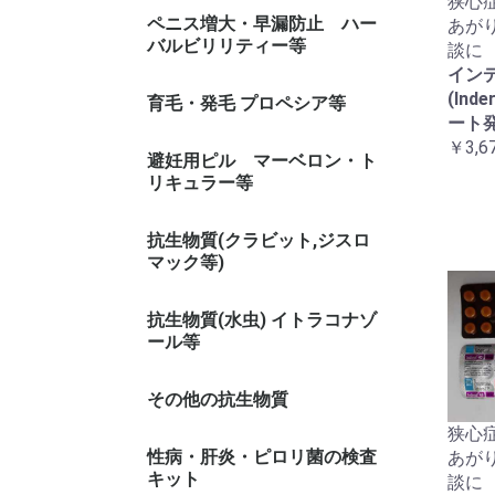
狭心
カマグラ 系(シルデナフィル)
シアリス 系(タダラフィル)
レビトラ 系(バルデナフィル)
その他
ペニス増大・早漏防止 ハー
あが
バルビリリティー等
談に
イン
(Inde
早漏防止スプレー
育毛・発毛 プロペシア等
ート
￥3,6
避妊用ピル マーベロン・ト
リキュラー等
トリキュラー
マーベロン
抗生物質(クラビット,ジスロ
マック等)
抗生物質(水虫) イトラコナゾ
ール等
その他の抗生物質
狭心
性病・肝炎・ピロリ菌の検査
あが
キット
談に