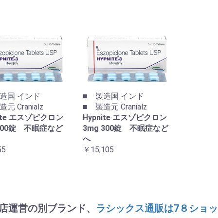
造国 インド
■ 製造国 インド
元 Cranialz
■ 製造元 Cranialz
nite エスゾピクロン
Hypnite エスゾピクロン
100錠 不眠症など
3mg 300錠 不眠症など
へ
55
￥15,105
店運営の別ブランド、
ラシックス通販は7８ショ