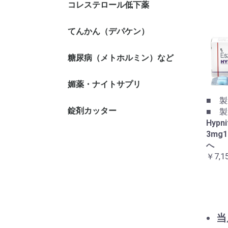
コレステロール低下薬
てんかん（デパケン）
糖尿病（メトホルミン）など
媚薬・ナイトサプリ
■ 製
錠剤カッター
■ 製造
Hyp
3mg
へ
￥7,1
当