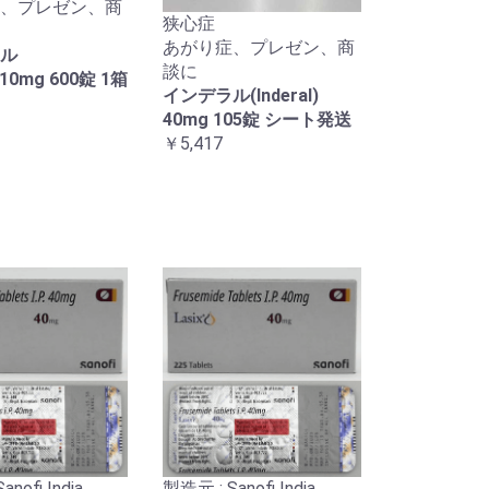
、プレゼン、商
狭心症
あがり症、プレゼン、商
ル
談に
l)10mg 600錠 1箱
インデラル(Inderal)
40mg 105錠 シート発送
￥5,417
nofi India
製造元 : Sanofi India