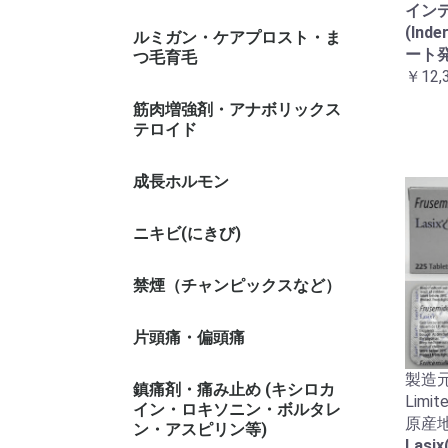
イン
(Inde
ルミガン・ケアプロスト・ま
ート
つ毛育毛
￥12,
筋肉増強剤・アナボリックス
テロイド
成長ホルモン
ニキビ(にきび)
禁煙（チャンピックスなど）
片頭痛・偏頭痛
製造元 :
鎮痛剤・痛み止め (キシロカ
Limit
イン・ロキソニン・ボルタレ
原産地
ン・アスピリン等)
Lasi