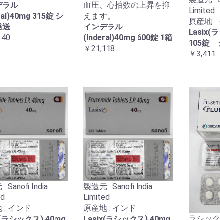
デラル
血圧、心拍数の上昇を抑
Limited
ral)40mg 315錠 シ
えます。
原産地 :
発送
インデラル
Lasix(
340
(Inderal)40mg 600錠 1箱
105錠
￥21,118
￥3,411
 Sanofi India
製造元 : Sanofi India
ed
Limited
 : インド
原産地 : インド
ラシック
x(ラシックス) 40mg
Lasix(ラシックス) 40mg