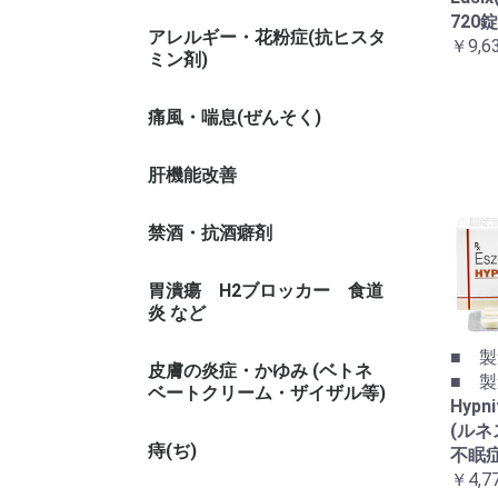
720
アレルギー・花粉症(抗ヒスタ
￥9,6
ミン剤)
痛風・喘息(ぜんそく)
肝機能改善
禁酒・抗酒癖剤
胃潰瘍 H2ブロッカー 食道
炎 など
■ 製
皮膚の炎症・かゆみ (ベトネ
■ 製造
ベートクリーム・ザイザル等)
Hyp
(ルネ
痔(ぢ)
不眠
￥4,7