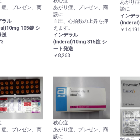
症
狭心症
あがり症
り症、プレゼン、商
あがり症、プレゼン、商
談に
談に
インデラ
デラル
血圧、心拍数の上昇を抑
(Indera
ral)10mg 105錠 シ
えます。
￥14,191
発送
インデラル
73
(Inderal)10mg 315錠 シ
ート発送
￥8,263
症
狭心症
り症、プレゼン、商
あがり症、プレゼン、商
談に
製造元 : Sa