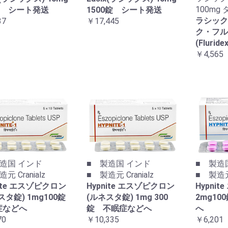
100mg
錠 シート発送
1500錠 シート発送
ラシック
37
￥17,445
ク・フル
(Flurid
￥4,565
造国 インド
■ 製造国 インド
■ 製造
元 Cranialz
■ 製造元 Cranialz
■ 製造元 
nite エスゾピクロン
Hypnite エスゾピクロン
Hypni
スタ錠) 1mg100錠
(ルネスタ錠) 1mg 300
2mg1
症などへ
錠 不眠症などへ
へ
70
￥10,335
￥6,201