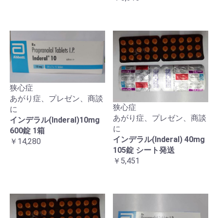
狭心症
あがり症、プレゼン、商談
狭心症
に
あがり症、プレゼン、商談
インデラル(Inderal)10mg
に
600錠 1箱
インデラル(Inderal) 40mg
￥14,280
105錠 シート発送
￥5,451