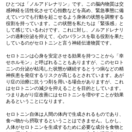
ひとつは「ノルアドレナリン」です。この脳内物質は交
感神経を活性化させて心拍数などを高め、緊急事態に備
えていつでも行動を起こせるよう身体の状態を調整する
役割を持っています。この状態を私たちは「緊張感」と
して感じているわけです。これに対し、ノルアドレナリ
ンの過剰分泌を抑えて、心のバランスを取る役割を果た
しているのがセロトニンと言う神経伝達物質です。
セロトニンは心身を安定させる効果を持つことから「幸
せホルモン」と呼ばれることもありますが、このセロト
ニンの分泌が枯渇した状態が継続するとうつ病などの精
神疾患を発症するリスクが高じるとされています。あが
り症の治療に抗うつ剤を用いる場合がありますが、これ
はセロトニンの減少を抑えることを目的としています。
つまりあがり症改善にはセロトニンを増やすことが効果
あるということになります。
セロトニン自体は人間の体内で生成されるものであり、
食べ物から摂取するということはできません。しかし、
人体がセロトニンを生成するために必要な成分を食物と