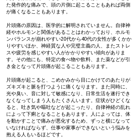
た発作的な痛みで、頭の片側に起こることもあれば両側
が痛くなることもあります。
片頭痛の原因は、医学的に解明されていません。自律神
経やホルモンと関係があることはわかっており、ホルモ
ンバランスが崩れやすい20代から40代の女性が多くかか
りやすいほか、神経質な人や完璧主義の人、またストレ
スや疲労を感じやすい人がかかりやすい傾向がありま
す。その他にも、特定の食べ物や飲料、また薬などが引
き金となって片頭痛が起こることもあります。
片頭痛が起こると、こめかみから目にかけてのあたりが
ズキズキと脈を打つように痛くなります。また同時に、
光や臭い、音に対して敏感になり、日常生活を遂行でき
なくなってしまう人もたくさんいます。症状がひどくな
ると、吐き気や嘔吐などが起こったり、自律神経の乱れ
によって下痢となることもあります。人によっては、体
を動かすことで痛みが悪化するため、ずっと横になって
いなければならず、仕事や家事ができないという悩みを
抱える人もいるほどです。