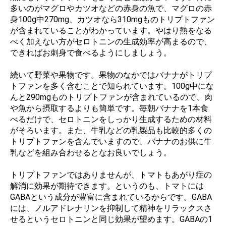
多いのがマグロやカツオなどの赤身の魚で、マグロの赤
身100g中270mg、カツオなら310mgものトリプトファン
が含まれていることがわかっています。やはり熱をなる
べく加えない方がセロトニンの生成効率が高まるので、
できればお刺身で食べるようにしましょう。
続いて野菜や果物です。果物のなかではバナナがトリプ
トファンを多く含むことで知られています。100g中にな
んと290mgものトリプトファンが含まれているので、肉
や魚から摂取するよりも簡単です。毎朝バナナを1本食
べるだけで、セロトニンをしっかり生成するための材料
がそろいます。また、牛乳などの乳製品も比較的多くの
トリプトファンを含んでいますので、バナナのお供に牛
乳などを組み合わせるとなお良いでしょう。
トリプトファンではありませんが、トマトもあがり症の
解消に効果が期待できます。というのも、トマトには
GABAという成分が豊富に含まれているからです。GABA
には、ノルアドレナリンを抑制して精神をリラックスさ
せるというセロトニンと同じ効果が望めます。GABAの1