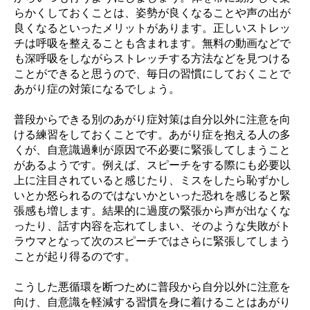
らかくしておくことは、姿勢が良くなることや声の出が
良くなるといったメリットがあります。正しいストレッ
チは呼吸を整えることも含まれます。無料の動画などで
も深呼吸をしながらストレッチする方法などを見つける
ことができると思うので、毎日の習慣にしておくことで
あがり症の対策になるでしょう。
普段からできる別のあがり症対策は自分以外に注意を向
ける練習をしておくことです。あがり症を抱える人の多
くが、自意識過剰が原因で不必要に緊張してしまうこと
があるようです。例えば、スピーチをする際にも必要以
上に注目されていると感じたり、ミスをしたら恥ずかし
いとか怒られるのではないかといった恐れを感じると緊
張感も増します。結果的に過度の緊張から声が出なくな
ったり、話す内容を忘れてしまい、そのような失敗がト
ラウマとなって次のスピーチではさらに緊張してしまう
ことが起り得るのです。
こうした悪循環を断つために普段から自分以外に注意を
向け、自意識を軽減する習慣を身に着けることはあがり