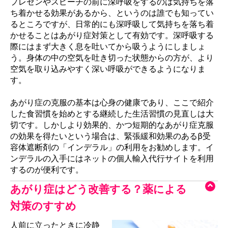
プレゼンやスピーチの前に深呼吸をするのは気持ちを落
ち着かせる効果があるから、というのは誰でも知ってい
るところですが、日常的にも深呼吸して気持ちを落ち着
かせることはあがり症対策として有効です。深呼吸する
際にはまず大きく息を吐いてから吸うようにしましょ
う。身体の中の空気を吐き切った状態からの方が、より
空気を取り込みやすく深い呼吸ができるようになりま
す。
あがり症の克服の基本は心身の健康であり、ここで紹介
した食習慣を始めとする継続した生活習慣の見直しは大
切です。しかしより効果的、かつ短期的なあがり症克服
の効果を得たいという場合は、緊張緩和効果のあるβ受
容体遮断剤の「インデラル」の利用をお勧めします。イ
ンデラルの入手にはネットの個人輸入代行サイトを利用
するのが便利です。
あがり症はどう改善する？薬による
対策のすすめ
人前に立ったときに冷静