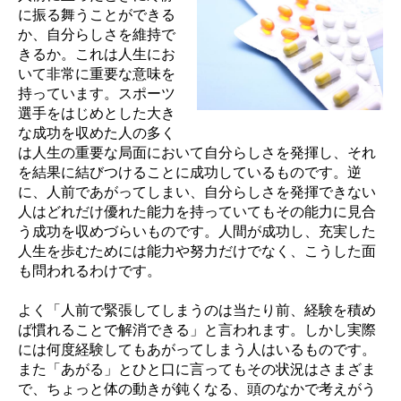
に振る舞うことができる
か、自分らしさを維持で
きるか。これは人生にお
いて非常に重要な意味を
持っています。スポーツ
選手をはじめとした大き
な成功を収めた人の多く
は人生の重要な局面において自分らしさを発揮し、それ
を結果に結びつけることに成功しているものです。逆
に、人前であがってしまい、自分らしさを発揮できない
人はどれだけ優れた能力を持っていてもその能力に見合
う成功を収めづらいものです。人間が成功し、充実した
人生を歩むためには能力や努力だけでなく、こうした面
も問われるわけです。
よく「人前で緊張してしまうのは当たり前、経験を積め
ば慣れることで解消できる」と言われます。しかし実際
には何度経験してもあがってしまう人はいるものです。
また「あがる」とひと口に言ってもその状況はさまざま
で、ちょっと体の動きが鈍くなる、頭のなかで考えがう