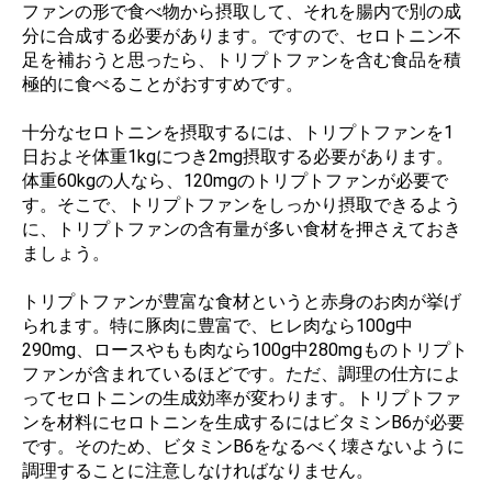
ファンの形で食べ物から摂取して、それを腸内で別の成
分に合成する必要があります。ですので、セロトニン不
足を補おうと思ったら、トリプトファンを含む食品を積
極的に食べることがおすすめです。
十分なセロトニンを摂取するには、トリプトファンを1
日およそ体重1kgにつき2mg摂取する必要があります。
体重60kgの人なら、120mgのトリプトファンが必要で
す。そこで、トリプトファンをしっかり摂取できるよう
に、トリプトファンの含有量が多い食材を押さえておき
ましょう。
トリプトファンが豊富な食材というと赤身のお肉が挙げ
られます。特に豚肉に豊富で、ヒレ肉なら100g中
290mg、ロースやもも肉なら100g中280mgものトリプト
ファンが含まれているほどです。ただ、調理の仕方によ
ってセロトニンの生成効率が変わります。トリプトファ
ンを材料にセロトニンを生成するにはビタミンB6が必要
です。そのため、ビタミンB6をなるべく壊さないように
調理することに注意しなければなりません。