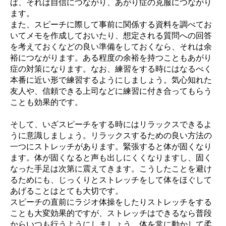
ば、それは自信につながり、あがり症の克服につながり
ます。
また、スピーチに際して事前に関係する資料を調べてお
いてメモを作成しておいたり、想定される質問への回答
を考えておくなどの良い準備をしておくなら、それは余
裕につながります。ある程度の余裕を持つこともあがり
症の対策になります。なお、練習をする時にはなるべく
本番に近い形で練習するようにしましょう。気心知れた
友人や、信頼できる上司などに練習に付き合ってもらう
ことも効果的です。
そして、いざスピーチをする時にはリラックスできるよ
うに意識しましょう。リラックスするための良い方法の
一つにストレッチがあります。緊張すると体が固くなり
ます。体が固くなると声も出しにくくなりますし、固く
なった手足は次第に震えてきます。こうしたことを避け
るためにも、じっくりとストレッチをして体をほぐして
あげることはとても大切です。
スピーチの直前にラジオ体操をしたりストレッチをする
ことも大変効果的ですが、ストレッチはできるなら普段
からいつも行うようにしましょう。体を常に動かして柔