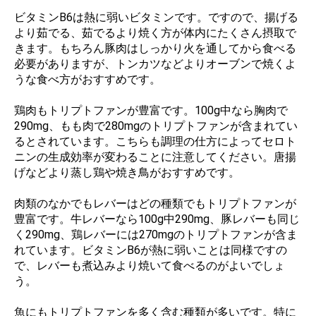
ビタミンB6は熱に弱いビタミンです。ですので、揚げる
より茹でる、茹でるより焼く方が体内にたくさん摂取で
きます。もちろん豚肉はしっかり火を通してから食べる
必要がありますが、トンカツなどよりオーブンで焼くよ
うな食べ方がおすすめです。
鶏肉もトリプトファンが豊富です。100g中なら胸肉で
290mg、もも肉で280mgのトリプトファンが含まれてい
るとされています。こちらも調理の仕方によってセロト
ニンの生成効率が変わることに注意してください。唐揚
げなどより蒸し鶏や焼き鳥がおすすめです。
肉類のなかでもレバーはどの種類でもトリプトファンが
豊富です。牛レバーなら100g中290mg、豚レバーも同じ
く290mg、鶏レバーには270mgのトリプトファンが含ま
れています。ビタミンB6が熱に弱いことは同様ですの
で、レバーも煮込みより焼いて食べるのがよいでしょ
う。
魚にもトリプトファンを多く含む種類が多いです。特に