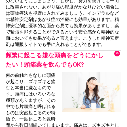
めないようにしましょう。しかし、努力を続けても一向
に改善されない、あがり症の程度がかなりひどい場合に
は薬物療法も視野に入れてみましょう。インデラルなど
の精神安定剤はあがり症の治療にも効果があります。精
神安定剤は医学的な面から見ても効果がありますし、薬
で緊張を抑えることができるという安心感から精神的な
面においても効果があると言えます。こうした精神安定
剤は通販サイトでも手に入れることができます。
頻繁に起こる嫌な頭痛をどうにかし
たい！頭痛薬を飲んでもOK?
何の前触れもなしに頭痛
が起こり、ズキズキと痛
むと本当に嫌なもので
す。頭痛にはいろいろな
種類がありますが、その
中でも片頭痛と呼ばれる
ものは突然起こるのが特
徴で、一度起こると数時
間から数日間続いてしまいます。痛みは、ズキズキとし