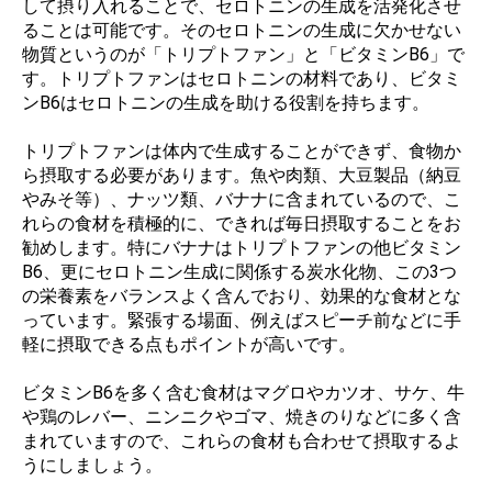
して摂り入れることで、セロトニンの生成を活発化させ
ることは可能です。そのセロトニンの生成に欠かせない
物質というのが「トリプトファン」と「ビタミンB6」で
す。トリプトファンはセロトニンの材料であり、ビタミ
ンB6はセロトニンの生成を助ける役割を持ちます。
トリプトファンは体内で生成することができず、食物か
ら摂取する必要があります。魚や肉類、大豆製品（納豆
やみそ等）、ナッツ類、バナナに含まれているので、こ
れらの食材を積極的に、できれば毎日摂取することをお
勧めします。特にバナナはトリプトファンの他ビタミン
B6、更にセロトニン生成に関係する炭水化物、この3つ
の栄養素をバランスよく含んでおり、効果的な食材とな
っています。緊張する場面、例えばスピーチ前などに手
軽に摂取できる点もポイントが高いです。
ビタミンB6を多く含む食材はマグロやカツオ、サケ、牛
や鶏のレバー、ニンニクやゴマ、焼きのりなどに多く含
まれていますので、これらの食材も合わせて摂取するよ
うにしましょう。